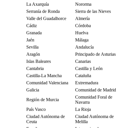
La Axarquía
Nororma
Serranía de Ronda
Sierra de las Nieves
Valle del Guadalhorce
Almería
Cádiz
Córdoba
Granada
Huelva
Jaén
Málaga
Sevilla
Andalucía
Aragón
Principado de Asturias
Islas Baleares
Canarias
Cantabria
Castilla y León
Castilla-La Mancha
Cataluña
Comunidad Valenciana
Extremadura
Galicia
Comunidad de Madrid
Comunidad Foral de
Región de Murcia
Navarra
País Vasco
La Rioja
Ciudad Autónoma de
Ciudad Autónoma de
Ceuta
Melilla