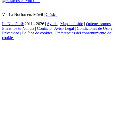
Ver La Noción en: Móvil |
Clásica
La Noción ®
2011 - 2026 |
Ayuda
|
Mapa del sitio
|
Quienes somos
|
Envíanos tu Noticia
|
Contacto
|
Aviso Legal
|
Condiciones de Uso y
Privacidad
|
Política de cookies
|
Preferencias del consentimiento de
cookies