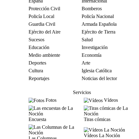
España
Internacional
Protección Civil
Bomberos
Policía Local
Policía Nacional
Guardia Civil
Armada Española
Ejército del Aire
Ejército de Tierra
Sucesos
Salud
Educación
Investigación
Medio ambiente
Economía
Deportes
Arte
Cultura
Iglesia Católica
Reportajes
Noticias del lector
Servicios
Fotos
Vídeos
Encuesta
Tiras cómicas
Vídeos La Noción
Las Columnas