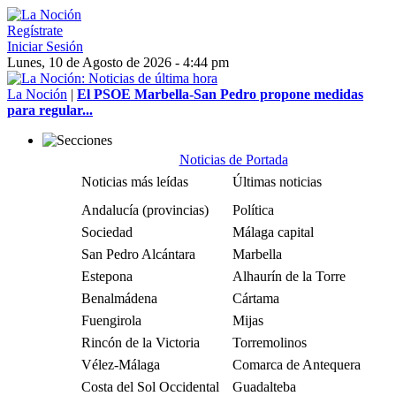
Regístrate
Iniciar Sesión
Lunes, 10 de Agosto de 2026 - 4:44 pm
La Noción
|
El PSOE Marbella-San Pedro propone medidas
para regular...
Noticias de Portada
Noticias más leídas
Últimas noticias
Andalucía (provincias)
Política
Sociedad
Málaga capital
San Pedro Alcántara
Marbella
Estepona
Alhaurín de la Torre
Benalmádena
Cártama
Fuengirola
Mijas
Rincón de la Victoria
Torremolinos
Vélez-Málaga
Comarca de Antequera
Costa del Sol Occidental
Guadalteba