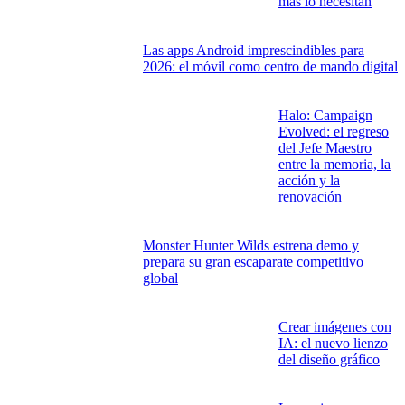
más lo necesitan
Las apps Android imprescindibles para
2026: el móvil como centro de mando digital
Halo: Campaign
Evolved: el regreso
del Jefe Maestro
entre la memoria, la
acción y la
renovación
Monster Hunter Wilds estrena demo y
prepara su gran escaparate competitivo
global
Crear imágenes con
IA: el nuevo lienzo
del diseño gráfico