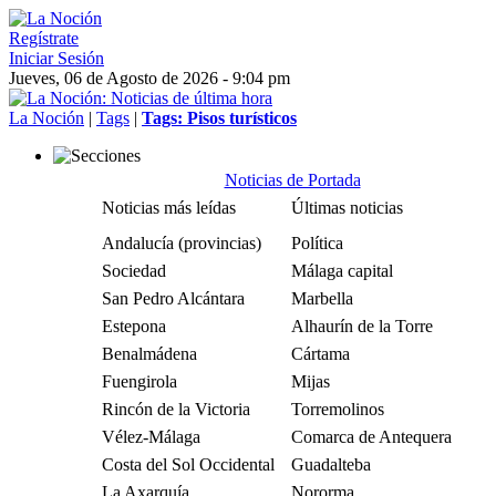
Regístrate
Iniciar Sesión
Jueves, 06 de Agosto de 2026 - 9:04 pm
La Noción
|
Tags
|
Tags: Pisos turísticos
Noticias de Portada
Noticias más leídas
Últimas noticias
Andalucía (provincias)
Política
Sociedad
Málaga capital
San Pedro Alcántara
Marbella
Estepona
Alhaurín de la Torre
Benalmádena
Cártama
Fuengirola
Mijas
Rincón de la Victoria
Torremolinos
Vélez-Málaga
Comarca de Antequera
Costa del Sol Occidental
Guadalteba
La Axarquía
Nororma