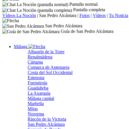
Pantalla normal
Pantalla completa
Vídeos La Noción
|
San Pedro Alcántara
|
Fotos
|
Vídeos
|
Tu Noticia
San Pedro Alcántara
Guía de San Pedro Alcántara
Málaga
Alhaurín de la Torre
Benalmádena
Cártama
Comarca de Antequera
Costa del Sol Occidental
Estepona
Fuengirola
Guadalteba
La Axarquía
Málaga capital
Marbella
Mijas
Nororma
Rincón de la Victoria
San Pedro Alcántara