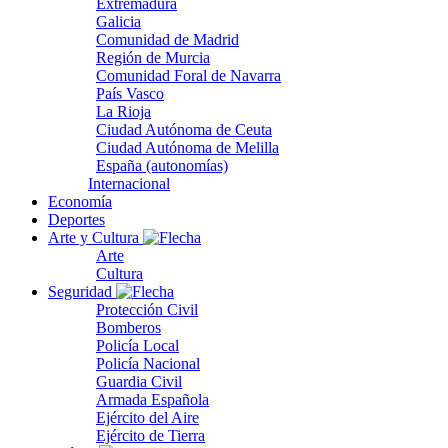
Extremadura
Galicia
Comunidad de Madrid
Región de Murcia
Comunidad Foral de Navarra
País Vasco
La Rioja
Ciudad Autónoma de Ceuta
Ciudad Autónoma de Melilla
España (autonomías)
Internacional
Economía
Deportes
Arte y Cultura
Arte
Cultura
Seguridad
Protección Civil
Bomberos
Policía Local
Policía Nacional
Guardia Civil
Armada Española
Ejército del Aire
Ejército de Tierra