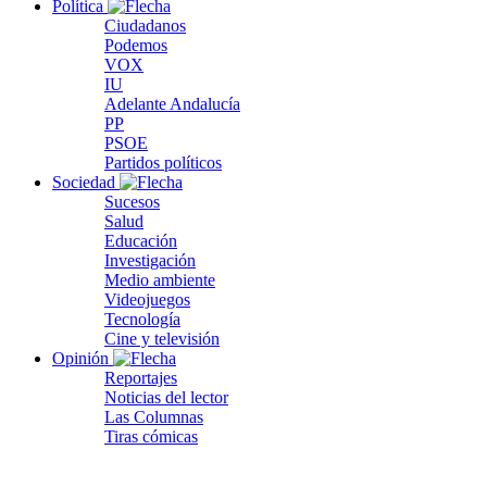
Política
Ciudadanos
Podemos
VOX
IU
Adelante Andalucía
PP
PSOE
Partidos políticos
Sociedad
Sucesos
Salud
Educación
Investigación
Medio ambiente
Videojuegos
Tecnología
Cine y televisión
Opinión
Reportajes
Noticias del lector
Las Columnas
Tiras cómicas