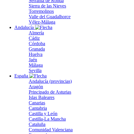
Serranía de Ronda
Sierra de las Nieves
Torremolinos
Valle del Guadalhorce
Vélez-Málaga
Andalucía
Almería
Cádiz
Córdoba
Granada
Huelva
Jaén
Málaga
Sevilla
España
Andalucía (provincias)
Aragón
Principado de Asturias
Islas Baleares
Canarias
Cantabria
Castilla y León
Castilla-La Mancha
Cataluña
Comunidad Valenciana