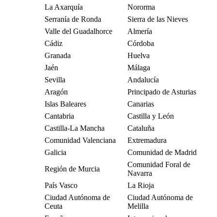
La Axarquía
Nororma
Serranía de Ronda
Sierra de las Nieves
Valle del Guadalhorce
Almería
Cádiz
Córdoba
Granada
Huelva
Jaén
Málaga
Sevilla
Andalucía
Aragón
Principado de Asturias
Islas Baleares
Canarias
Cantabria
Castilla y León
Castilla-La Mancha
Cataluña
Comunidad Valenciana
Extremadura
Galicia
Comunidad de Madrid
Comunidad Foral de
Región de Murcia
Navarra
País Vasco
La Rioja
Ciudad Autónoma de
Ciudad Autónoma de
Ceuta
Melilla