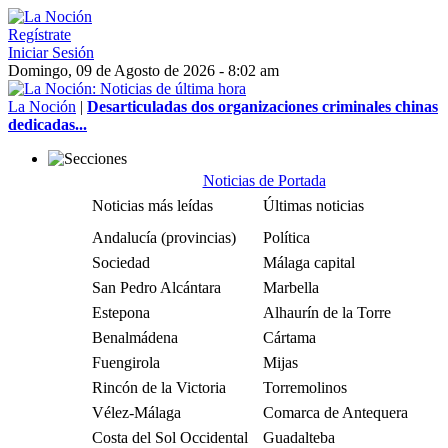
Regístrate
Iniciar Sesión
Domingo, 09 de Agosto de 2026 - 8:02 am
La Noción
|
Desarticuladas dos organizaciones criminales chinas
dedicadas...
Noticias de Portada
Noticias más leídas
Últimas noticias
Andalucía (provincias)
Política
Sociedad
Málaga capital
San Pedro Alcántara
Marbella
Estepona
Alhaurín de la Torre
Benalmádena
Cártama
Fuengirola
Mijas
Rincón de la Victoria
Torremolinos
Vélez-Málaga
Comarca de Antequera
Costa del Sol Occidental
Guadalteba