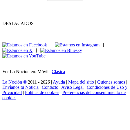
DESTACADOS
|
|
|
|
Ver La Noción en: Móvil |
Clásica
La Noción ®
2011 - 2026 |
Ayuda
|
Mapa del sitio
|
Quienes somos
|
Envíanos tu Noticia
|
Contacto
|
Aviso Legal
|
Condiciones de Uso y
Privacidad
|
Política de cookies
|
Preferencias del consentimiento de
cookies