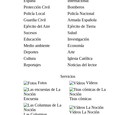
España
Internacional
Protección Civil
Bomberos
Policía Local
Policía Nacional
Guardia Civil
Armada Española
Ejército del Aire
Ejército de Tierra
Sucesos
Salud
Educación
Investigación
Medio ambiente
Economía
Deportes
Arte
Cultura
Iglesia Católica
Reportajes
Noticias del lector
Servicios
Fotos
Vídeos
Encuesta
Tiras cómicas
Vídeos La Noción
Las Columnas