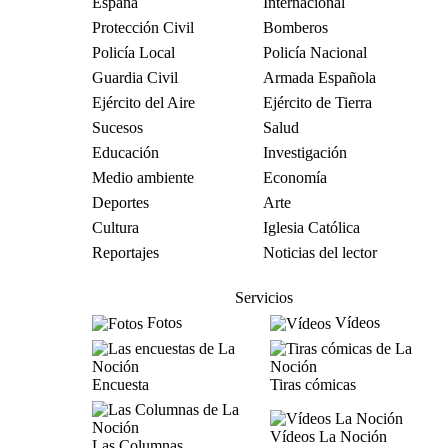
España
Internacional
Protección Civil
Bomberos
Policía Local
Policía Nacional
Guardia Civil
Armada Española
Ejército del Aire
Ejército de Tierra
Sucesos
Salud
Educación
Investigación
Medio ambiente
Economía
Deportes
Arte
Cultura
Iglesia Católica
Reportajes
Noticias del lector
Servicios
Fotos
Vídeos
Encuesta
Tiras cómicas
Vídeos La Noción
Las Columnas