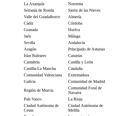
La Axarquía
Nororma
Serranía de Ronda
Sierra de las Nieves
Valle del Guadalhorce
Almería
Cádiz
Córdoba
Granada
Huelva
Jaén
Málaga
Sevilla
Andalucía
Aragón
Principado de Asturias
Islas Baleares
Canarias
Cantabria
Castilla y León
Castilla-La Mancha
Cataluña
Comunidad Valenciana
Extremadura
Galicia
Comunidad de Madrid
Comunidad Foral de
Región de Murcia
Navarra
País Vasco
La Rioja
Ciudad Autónoma de
Ciudad Autónoma de
Ceuta
Melilla