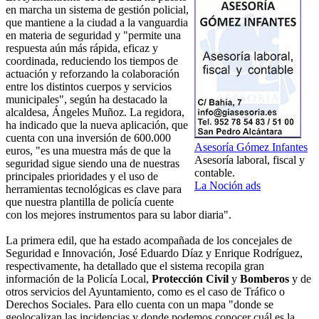
en marcha un sistema de gestión policial,
que mantiene a la ciudad a la vanguardia
en materia de seguridad y "permite una
respuesta aún más rápida, eficaz y
coordinada, reduciendo los tiempos de
actuación y reforzando la colaboración
entre los distintos cuerpos y servicios
municipales", según ha destacado la
alcaldesa, Ángeles Muñoz. La regidora,
ha indicado que la nueva aplicación, que
cuenta con una inversión de 600.000
Asesoría Gómez Infantes
euros, "es una muestra más de que la
Asesoría laboral, fiscal y
seguridad sigue siendo una de nuestras
contable.
principales prioridades y el uso de
La Noción ads
herramientas tecnológicas es clave para
que nuestra plantilla de policía cuente
con los mejores instrumentos para su labor diaria".
La primera edil, que ha estado acompañada de los concejales de
Seguridad e Innovación, José Eduardo Díaz y Enrique Rodríguez,
respectivamente, ha detallado que el sistema recopila gran
información de la Policía Local,
Protección Civil
y
Bomberos
y de
otros servicios del Ayuntamiento, como es el caso de Tráfico o
Derechos Sociales. Para ello cuenta con un mapa "donde se
geolocalizan las incidencias y donde podemos conocer cuál es la