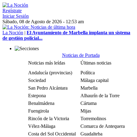
Regístrate
Iniciar Sesión
Sábado, 08 de Agosto de 2026 - 12:53 am
La Noción
|
El Ayuntamiento de Marbella implanta un sistema
de gestión policial...
Noticias de Portada
Noticias más leídas
Últimas noticias
Andalucía (provincias)
Política
Sociedad
Málaga capital
San Pedro Alcántara
Marbella
Estepona
Alhaurín de la Torre
Benalmádena
Cártama
Fuengirola
Mijas
Rincón de la Victoria
Torremolinos
Vélez-Málaga
Comarca de Antequera
Costa del Sol Occidental
Guadalteba