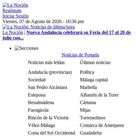
Regístrate
Iniciar Sesión
Viernes, 07 de Agosto de 2026 - 10:36 pm
La Noción
|
Nueva Andalucía celebrará su Feria del 17 al 20 de
julio con...
Noticias de Portada
Noticias más leídas
Últimas noticias
Andalucía (provincias)
Política
Sociedad
Málaga capital
San Pedro Alcántara
Marbella
Estepona
Alhaurín de la Torre
Benalmádena
Cártama
Fuengirola
Mijas
Rincón de la Victoria
Torremolinos
Vélez-Málaga
Comarca de Antequera
Costa del Sol Occidental
Guadalteba