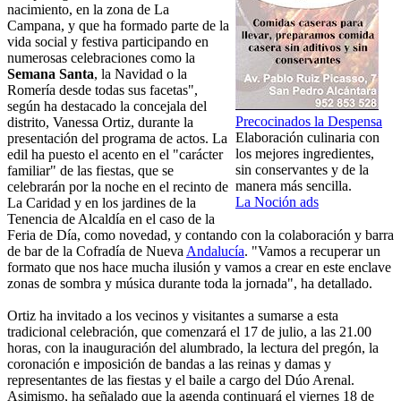
nacimiento, en la zona de La
Campana, y que ha formado parte de la
vida social y festiva participando en
numerosas celebraciones como la
Semana Santa
, la Navidad o la
Romería desde todas sus facetas",
según ha destacado la concejala del
Precocinados la Despensa
distrito, Vanessa Ortiz, durante la
Elaboración culinaria con
presentación del programa de actos. La
los mejores ingredientes,
edil ha puesto el acento en el "carácter
sin conservantes y de la
familiar" de las fiestas, que se
manera más sencilla.
celebrarán por la noche en el recinto de
La Noción ads
La Caridad y en los jardines de la
Tenencia de Alcaldía en el caso de la
Feria de Día, como novedad, y contando con la colaboración y barra
de bar de la Cofradía de Nueva
Andalucía
. "Vamos a recuperar un
formato que nos hace mucha ilusión y vamos a crear en este enclave
zonas de sombra y música durante toda la jornada", ha detallado.
Ortiz ha invitado a los vecinos y visitantes a sumarse a esta
tradicional celebración, que comenzará el 17 de julio, a las 21.00
horas, con la inauguración del alumbrado, la lectura del pregón, la
coronación e imposición de bandas a las reinas y damas y
representantes de las fiestas y el baile a cargo del Dúo Arenal.
Asimismo, ha señalado que la agenda continuará el viernes 18 de