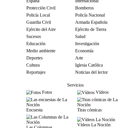
España
Internacional
Protección Civil
Bomberos
Policía Local
Policía Nacional
Guardia Civil
Armada Española
Ejército del Aire
Ejército de Tierra
Sucesos
Salud
Educación
Investigación
Medio ambiente
Economía
Deportes
Arte
Cultura
Iglesia Católica
Reportajes
Noticias del lector
Servicios
Fotos
Vídeos
Encuesta
Tiras cómicas
Vídeos La Noción
Las Columnas