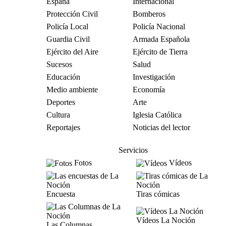
España
Internacional
Protección Civil
Bomberos
Policía Local
Policía Nacional
Guardia Civil
Armada Española
Ejército del Aire
Ejército de Tierra
Sucesos
Salud
Educación
Investigación
Medio ambiente
Economía
Deportes
Arte
Cultura
Iglesia Católica
Reportajes
Noticias del lector
Servicios
Fotos
Vídeos
Encuesta
Tiras cómicas
Vídeos La Noción
Las Columnas