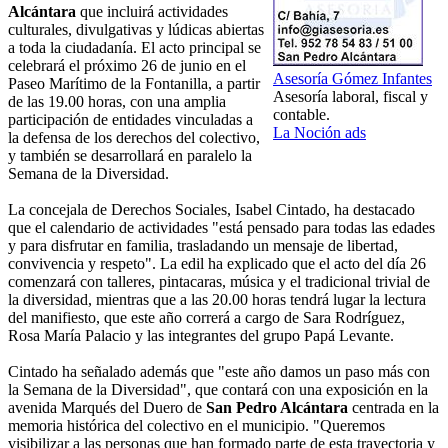
Alcántara
que incluirá actividades
culturales, divulgativas y lúdicas abiertas
a toda la ciudadanía. El acto principal se
celebrará el próximo 26 de junio en el
Asesoría Gómez Infantes
Paseo Marítimo de la Fontanilla, a partir
Asesoría laboral, fiscal y
de las 19.00 horas, con una amplia
contable.
participación de entidades vinculadas a
La Noción ads
la defensa de los derechos del colectivo,
y también se desarrollará en paralelo la
Semana de la Diversidad.
La concejala de Derechos Sociales, Isabel Cintado, ha destacado
que el calendario de actividades "está pensado para todas las edades
y para disfrutar en familia, trasladando un mensaje de libertad,
convivencia y respeto". La edil ha explicado que el acto del día 26
comenzará con talleres, pintacaras, música y el tradicional trivial de
la diversidad, mientras que a las 20.00 horas tendrá lugar la lectura
del manifiesto, que este año correrá a cargo de Sara Rodríguez,
Rosa María Palacio y las integrantes del grupo Papá Levante.
Cintado ha señalado además que "este año damos un paso más con
la Semana de la Diversidad", que contará con una exposición en la
avenida Marqués del Duero de
San Pedro Alcántara
centrada en la
memoria histórica del colectivo en el municipio. "Queremos
visibilizar a las personas que han formado parte de esta trayectoria y