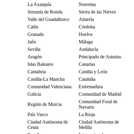
La Axarquía
Nororma
Serranía de Ronda
Sierra de las Nieves
Valle del Guadalhorce
Almería
Cádiz
Córdoba
Granada
Huelva
Jaén
Málaga
Sevilla
Andalucía
Aragón
Principado de Asturias
Islas Baleares
Canarias
Cantabria
Castilla y León
Castilla-La Mancha
Cataluña
Comunidad Valenciana
Extremadura
Galicia
Comunidad de Madrid
Comunidad Foral de
Región de Murcia
Navarra
País Vasco
La Rioja
Ciudad Autónoma de
Ciudad Autónoma de
Ceuta
Melilla