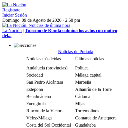
Regístrate
Iniciar Sesión
Domingo, 09 de Agosto de 2026 - 2:58 pm
La Noción
|
Turismo de Ronda culmina los actos con motivo
del...
Noticias de Portada
Noticias más leídas
Últimas noticias
Andalucía (provincias)
Política
Sociedad
Málaga capital
San Pedro Alcántara
Marbella
Estepona
Alhaurín de la Torre
Benalmádena
Cártama
Fuengirola
Mijas
Rincón de la Victoria
Torremolinos
Vélez-Málaga
Comarca de Antequera
Costa del Sol Occidental
Guadalteba