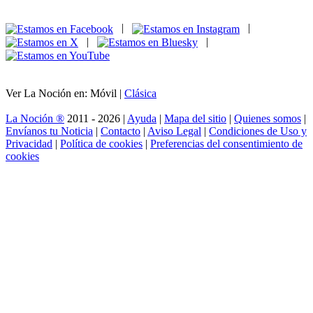
|
|
|
|
Ver La Noción en: Móvil |
Clásica
La Noción ®
2011 - 2026 |
Ayuda
|
Mapa del sitio
|
Quienes somos
|
Envíanos tu Noticia
|
Contacto
|
Aviso Legal
|
Condiciones de Uso y
Privacidad
|
Política de cookies
|
Preferencias del consentimiento de
cookies