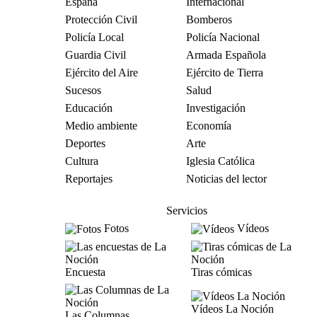
España
Internacional
Protección Civil
Bomberos
Policía Local
Policía Nacional
Guardia Civil
Armada Española
Ejército del Aire
Ejército de Tierra
Sucesos
Salud
Educación
Investigación
Medio ambiente
Economía
Deportes
Arte
Cultura
Iglesia Católica
Reportajes
Noticias del lector
Servicios
Fotos
Vídeos
Encuesta
Tiras cómicas
Vídeos La Noción
Las Columnas