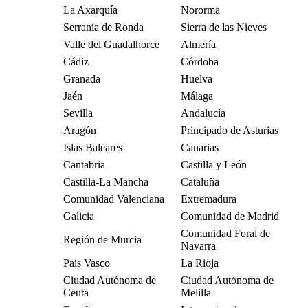
La Axarquía
Nororma
Serranía de Ronda
Sierra de las Nieves
Valle del Guadalhorce
Almería
Cádiz
Córdoba
Granada
Huelva
Jaén
Málaga
Sevilla
Andalucía
Aragón
Principado de Asturias
Islas Baleares
Canarias
Cantabria
Castilla y León
Castilla-La Mancha
Cataluña
Comunidad Valenciana
Extremadura
Galicia
Comunidad de Madrid
Comunidad Foral de
Región de Murcia
Navarra
País Vasco
La Rioja
Ciudad Autónoma de
Ciudad Autónoma de
Ceuta
Melilla