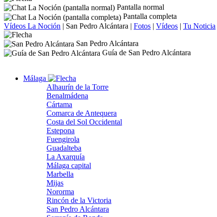
Pantalla normal
Pantalla completa
Vídeos La Noción
|
San Pedro Alcántara
|
Fotos
|
Vídeos
|
Tu Noticia
San Pedro Alcántara
Guía de San Pedro Alcántara
Málaga
Alhaurín de la Torre
Benalmádena
Cártama
Comarca de Antequera
Costa del Sol Occidental
Estepona
Fuengirola
Guadalteba
La Axarquía
Málaga capital
Marbella
Mijas
Nororma
Rincón de la Victoria
San Pedro Alcántara