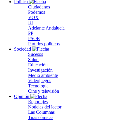
Política
Ciudadanos
Podemos
VOX
IU
Adelante Andalucía
PP
PSOE
Partidos políticos
Sociedad
Sucesos
Salud
Educación
Investigación
Medio ambiente
Videojuegos
Tecnología
Cine y televisión
Opinión
Reportajes
Noticias del lector
Las Columnas
Tiras cómicas