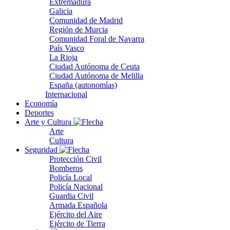
Extremadura
Galicia
Comunidad de Madrid
Región de Murcia
Comunidad Foral de Navarra
País Vasco
La Rioja
Ciudad Autónoma de Ceuta
Ciudad Autónoma de Melilla
España (autonomías)
Internacional
Economía
Deportes
Arte y Cultura
Arte
Cultura
Seguridad
Protección Civil
Bomberos
Policía Local
Policía Nacional
Guardia Civil
Armada Española
Ejército del Aire
Ejército de Tierra