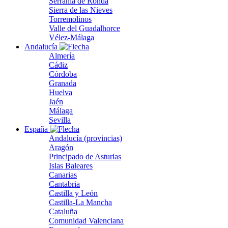
Serranía de Ronda
Sierra de las Nieves
Torremolinos
Valle del Guadalhorce
Vélez-Málaga
Andalucía
Almería
Cádiz
Córdoba
Granada
Huelva
Jaén
Málaga
Sevilla
España
Andalucía (provincias)
Aragón
Principado de Asturias
Islas Baleares
Canarias
Cantabria
Castilla y León
Castilla-La Mancha
Cataluña
Comunidad Valenciana