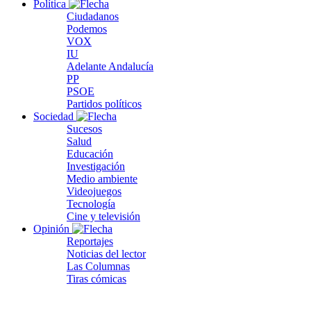
Política
Ciudadanos
Podemos
VOX
IU
Adelante Andalucía
PP
PSOE
Partidos políticos
Sociedad
Sucesos
Salud
Educación
Investigación
Medio ambiente
Videojuegos
Tecnología
Cine y televisión
Opinión
Reportajes
Noticias del lector
Las Columnas
Tiras cómicas