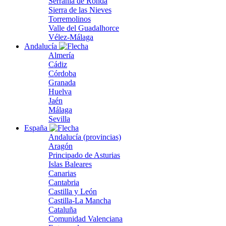
Serranía de Ronda
Sierra de las Nieves
Torremolinos
Valle del Guadalhorce
Vélez-Málaga
Andalucía
Almería
Cádiz
Córdoba
Granada
Huelva
Jaén
Málaga
Sevilla
España
Andalucía (provincias)
Aragón
Principado de Asturias
Islas Baleares
Canarias
Cantabria
Castilla y León
Castilla-La Mancha
Cataluña
Comunidad Valenciana