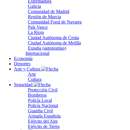
Extremadura
Galicia
Comunidad de Madrid
Región de Murcia
Comunidad Foral de Navarra
País Vasco
La Rioja
Ciudad Autónoma de Ceuta
Ciudad Autónoma de Melilla
España (autonomías)
Internacional
Economía
Deportes
Arte y Cultura
Arte
Cultura
Seguridad
Protección Civil
Bomberos
Policía Local
Policía Nacional
Guardia Civil
Armada Española
Ejército del Aire
Ejército de Tierra