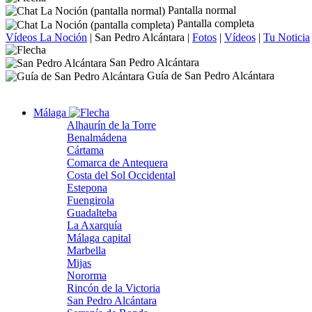
Pantalla normal
Pantalla completa
Vídeos La Noción
|
San Pedro Alcántara
|
Fotos
|
Vídeos
|
Tu Noticia
San Pedro Alcántara
Guía de San Pedro Alcántara
Málaga
Alhaurín de la Torre
Benalmádena
Cártama
Comarca de Antequera
Costa del Sol Occidental
Estepona
Fuengirola
Guadalteba
La Axarquía
Málaga capital
Marbella
Mijas
Nororma
Rincón de la Victoria
San Pedro Alcántara