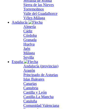
Serranía de Ronda
Sierra de las Nieves
Torremolinos
Valle del Guadalhorce
Vélez-Málaga
Andalucía
Almería
Cádiz
Córdoba
Granada
Huelva
Jaén
Málaga
Sevilla
España
Andalucía (provincias)
Aragón
Principado de Asturias
Islas Baleares
Canarias
Cantabria
Castilla y León
Castilla-La Mancha
Cataluña
Comunidad Valenciana