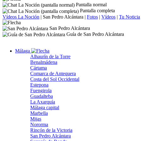
Pantalla normal
Pantalla completa
Vídeos La Noción
|
San Pedro Alcántara
|
Fotos
|
Vídeos
|
Tu Noticia
San Pedro Alcántara
Guía de San Pedro Alcántara
Málaga
Alhaurín de la Torre
Benalmádena
Cártama
Comarca de Antequera
Costa del Sol Occidental
Estepona
Fuengirola
Guadalteba
La Axarquía
Málaga capital
Marbella
Mijas
Nororma
Rincón de la Victoria
San Pedro Alcántara