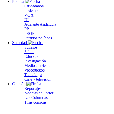
Política
Ciudadanos
Podemos
VOX
IU
Adelante Andalucía
PP
PSOE
Partidos políticos
Sociedad
Sucesos
Salud
Educación
Investigación
Medio ambiente
Videojuegos
Tecnología
Cine y televisión
Opinión
Reportajes
Noticias del lector
Las Columnas
Tiras cómicas