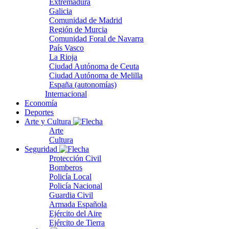
Extremadura
Galicia
Comunidad de Madrid
Región de Murcia
Comunidad Foral de Navarra
País Vasco
La Rioja
Ciudad Autónoma de Ceuta
Ciudad Autónoma de Melilla
España (autonomías)
Internacional
Economía
Deportes
Arte y Cultura
Arte
Cultura
Seguridad
Protección Civil
Bomberos
Policía Local
Policía Nacional
Guardia Civil
Armada Española
Ejército del Aire
Ejército de Tierra