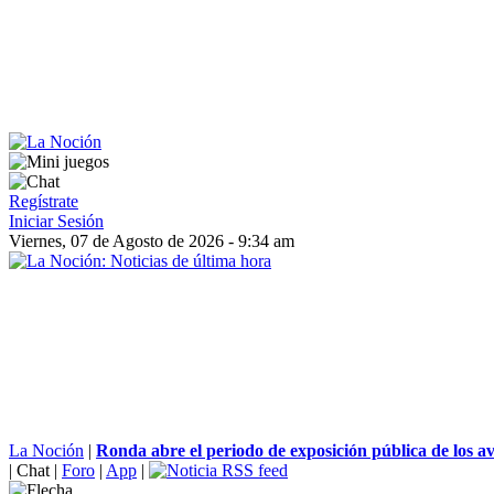
Regístrate
Iniciar Sesión
Viernes, 07 de Agosto de 2026 - 9:34 am
La Noción
|
Ronda abre el periodo de exposición pública de los av
|
Chat
|
Foro
|
App
|