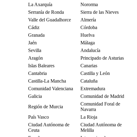
La Axarquía
Nororma
Serranía de Ronda
Sierra de las Nieves
Valle del Guadalhorce
Almería
Cádiz
Córdoba
Granada
Huelva
Jaén
Málaga
Sevilla
Andalucía
Aragón
Principado de Asturias
Islas Baleares
Canarias
Cantabria
Castilla y León
Castilla-La Mancha
Cataluña
Comunidad Valenciana
Extremadura
Galicia
Comunidad de Madrid
Comunidad Foral de
Región de Murcia
Navarra
País Vasco
La Rioja
Ciudad Autónoma de
Ciudad Autónoma de
Ceuta
Melilla