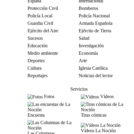
España
Internacional
Protección Civil
Bomberos
Policía Local
Policía Nacional
Guardia Civil
Armada Española
Ejército del Aire
Ejército de Tierra
Sucesos
Salud
Educación
Investigación
Medio ambiente
Economía
Deportes
Arte
Cultura
Iglesia Católica
Reportajes
Noticias del lector
Servicios
Fotos
Vídeos
Encuesta
Tiras cómicas
Vídeos La Noción
Las Columnas