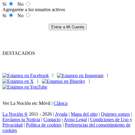
Si
No
Agregarme a los usuarios activos
Si
No
Entrar a Mi Cuenta
DESTACADOS
|
|
|
|
Ver La Noción en: Móvil |
Clásica
La Noción ®
2011 - 2026 |
Ayuda
|
Mapa del sitio
|
Quienes somos
|
Envíanos tu Noticia
|
Contacto
|
Aviso Legal
|
Condiciones de Uso y
Privacidad
|
Política de cookies
|
Preferencias del consentimiento de
cookies