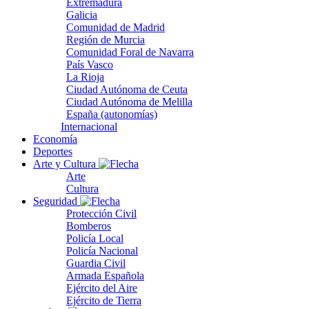
Extremadura
Galicia
Comunidad de Madrid
Región de Murcia
Comunidad Foral de Navarra
País Vasco
La Rioja
Ciudad Autónoma de Ceuta
Ciudad Autónoma de Melilla
España (autonomías)
Internacional
Economía
Deportes
Arte y Cultura
Arte
Cultura
Seguridad
Protección Civil
Bomberos
Policía Local
Policía Nacional
Guardia Civil
Armada Española
Ejército del Aire
Ejército de Tierra