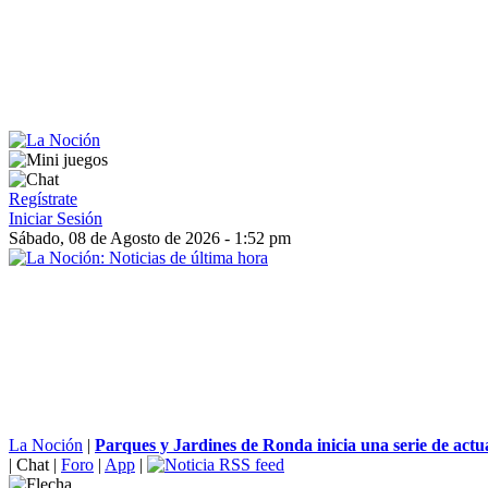
Regístrate
Iniciar Sesión
Sábado, 08 de Agosto de 2026 - 1:52 pm
La Noción
|
Parques y Jardines de Ronda inicia una serie de actua
|
Chat
|
Foro
|
App
|