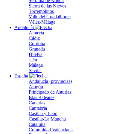
Serranía de Ronda
Sierra de las Nieves
Torremolinos
Valle del Guadalhorce
Vélez-Málaga
Andalucía
Almería
Cádiz
Córdoba
Granada
Huelva
Jaén
Málaga
Sevilla
España
Andalucía (provincias)
Aragón
Principado de Asturias
Islas Baleares
Canarias
Cantabria
Castilla y León
Castilla-La Mancha
Cataluña
Comunidad Valenciana