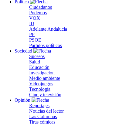
Política
Ciudadanos
Podemos
VOX
IU
Adelante Andalucía
PP
PSOE
Partidos políticos
Sociedad
Sucesos
Salud
Educación
Investigación
Medio ambiente
Videojuegos
Tecnología
Cine y televisión
Opinión
Reportajes
Noticias del lector
Las Columnas
Tiras cómicas