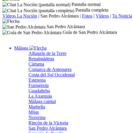
Pantalla normal
Pantalla completa
Vídeos La Noción
|
San Pedro Alcántara
|
Fotos
|
Vídeos
|
Tu Noticia
San Pedro Alcántara
Guía de San Pedro Alcántara
Málaga
Alhaurín de la Torre
Benalmádena
Cártama
Comarca de Antequera
Costa del Sol Occidental
Estepona
Fuengirola
Guadalteba
La Axarquía
Málaga capital
Marbella
Mijas
Nororma
Rincón de la Victoria
San Pedro Alcántara