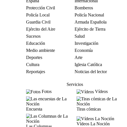
España
Internacional
Protección Civil
Bomberos
Policía Local
Policía Nacional
Guardia Civil
Armada Española
Ejército del Aire
Ejército de Tierra
Sucesos
Salud
Educación
Investigación
Medio ambiente
Economía
Deportes
Arte
Cultura
Iglesia Católica
Reportajes
Noticias del lector
Servicios
Fotos
Vídeos
Encuesta
Tiras cómicas
Vídeos La Noción
Las Columnas