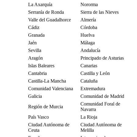
La Axarquía
Nororma
Serranía de Ronda
Sierra de las Nieves
Valle del Guadalhorce
Almería
Cádiz
Córdoba
Granada
Huelva
Jaén
Málaga
Sevilla
Andalucía
Aragón
Principado de Asturias
Islas Baleares
Canarias
Cantabria
Castilla y León
Castilla-La Mancha
Cataluña
Comunidad Valenciana
Extremadura
Galicia
Comunidad de Madrid
Comunidad Foral de
Región de Murcia
Navarra
País Vasco
La Rioja
Ciudad Autónoma de
Ciudad Autónoma de
Ceuta
Melilla