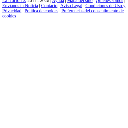
La Noción ®
2011 - 2026 |
Ayuda
|
Mapa del sitio
|
Quienes somos
|
Envíanos tu Noticia
|
Contacto
|
Aviso Legal
|
Condiciones de Uso y
Privacidad
|
Política de cookies
|
Preferencias del consentimiento de
cookies