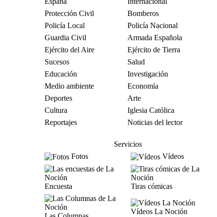
España
Internacional
Protección Civil
Bomberos
Policía Local
Policía Nacional
Guardia Civil
Armada Española
Ejército del Aire
Ejército de Tierra
Sucesos
Salud
Educación
Investigación
Medio ambiente
Economía
Deportes
Arte
Cultura
Iglesia Católica
Reportajes
Noticias del lector
Servicios
Fotos
Vídeos
Encuesta
Tiras cómicas
Vídeos La Noción
Las Columnas