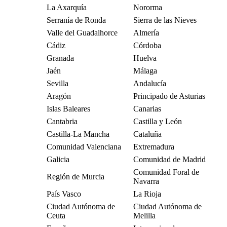
La Axarquía
Nororma
Serranía de Ronda
Sierra de las Nieves
Valle del Guadalhorce
Almería
Cádiz
Córdoba
Granada
Huelva
Jaén
Málaga
Sevilla
Andalucía
Aragón
Principado de Asturias
Islas Baleares
Canarias
Cantabria
Castilla y León
Castilla-La Mancha
Cataluña
Comunidad Valenciana
Extremadura
Galicia
Comunidad de Madrid
Comunidad Foral de
Región de Murcia
Navarra
País Vasco
La Rioja
Ciudad Autónoma de
Ciudad Autónoma de
Ceuta
Melilla