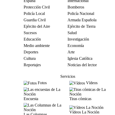
España
Internacional
Protección Civil
Bomberos
Policía Local
Policía Nacional
Guardia Civil
Armada Española
Ejército del Aire
Ejército de Tierra
Sucesos
Salud
Educación
Investigación
Medio ambiente
Economía
Deportes
Arte
Cultura
Iglesia Católica
Reportajes
Noticias del lector
Servicios
Fotos
Vídeos
Encuesta
Tiras cómicas
Vídeos La Noción
Las Columnas