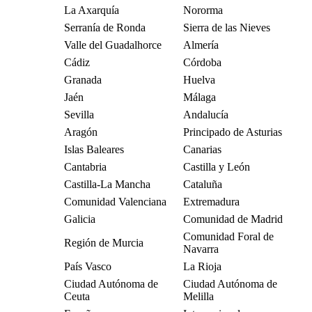
La Axarquía
Nororma
Serranía de Ronda
Sierra de las Nieves
Valle del Guadalhorce
Almería
Cádiz
Córdoba
Granada
Huelva
Jaén
Málaga
Sevilla
Andalucía
Aragón
Principado de Asturias
Islas Baleares
Canarias
Cantabria
Castilla y León
Castilla-La Mancha
Cataluña
Comunidad Valenciana
Extremadura
Galicia
Comunidad de Madrid
Comunidad Foral de
Región de Murcia
Navarra
País Vasco
La Rioja
Ciudad Autónoma de
Ciudad Autónoma de
Ceuta
Melilla