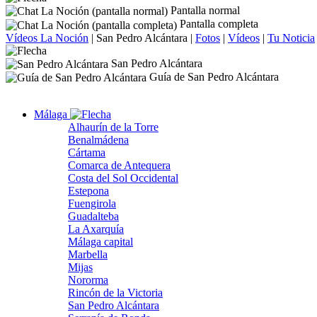
Pantalla normal
Pantalla completa
Vídeos La Noción
|
San Pedro Alcántara
|
Fotos
|
Vídeos
|
Tu Noticia
San Pedro Alcántara
Guía de San Pedro Alcántara
Málaga
Alhaurín de la Torre
Benalmádena
Cártama
Comarca de Antequera
Costa del Sol Occidental
Estepona
Fuengirola
Guadalteba
La Axarquía
Málaga capital
Marbella
Mijas
Nororma
Rincón de la Victoria
San Pedro Alcántara