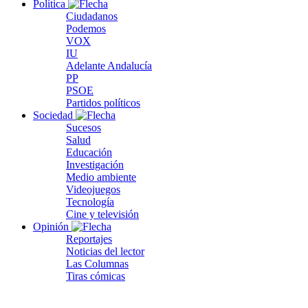
Política
Ciudadanos
Podemos
VOX
IU
Adelante Andalucía
PP
PSOE
Partidos políticos
Sociedad
Sucesos
Salud
Educación
Investigación
Medio ambiente
Videojuegos
Tecnología
Cine y televisión
Opinión
Reportajes
Noticias del lector
Las Columnas
Tiras cómicas