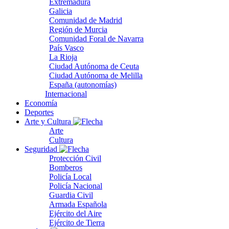
Extremadura
Galicia
Comunidad de Madrid
Región de Murcia
Comunidad Foral de Navarra
País Vasco
La Rioja
Ciudad Autónoma de Ceuta
Ciudad Autónoma de Melilla
España (autonomías)
Internacional
Economía
Deportes
Arte y Cultura
Arte
Cultura
Seguridad
Protección Civil
Bomberos
Policía Local
Policía Nacional
Guardia Civil
Armada Española
Ejército del Aire
Ejército de Tierra