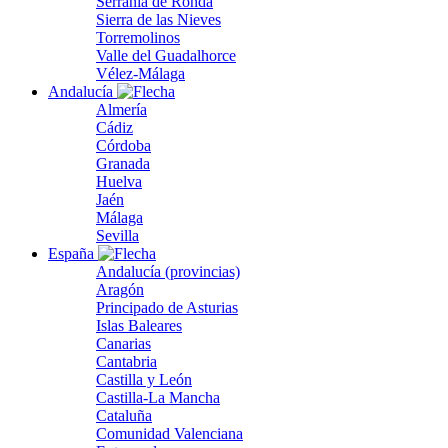
Serranía de Ronda
Sierra de las Nieves
Torremolinos
Valle del Guadalhorce
Vélez-Málaga
Andalucía
Almería
Cádiz
Córdoba
Granada
Huelva
Jaén
Málaga
Sevilla
España
Andalucía (provincias)
Aragón
Principado de Asturias
Islas Baleares
Canarias
Cantabria
Castilla y León
Castilla-La Mancha
Cataluña
Comunidad Valenciana