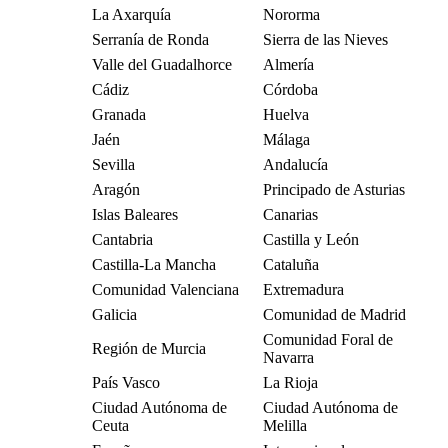
La Axarquía
Nororma
Serranía de Ronda
Sierra de las Nieves
Valle del Guadalhorce
Almería
Cádiz
Córdoba
Granada
Huelva
Jaén
Málaga
Sevilla
Andalucía
Aragón
Principado de Asturias
Islas Baleares
Canarias
Cantabria
Castilla y León
Castilla-La Mancha
Cataluña
Comunidad Valenciana
Extremadura
Galicia
Comunidad de Madrid
Comunidad Foral de
Región de Murcia
Navarra
País Vasco
La Rioja
Ciudad Autónoma de
Ciudad Autónoma de
Ceuta
Melilla