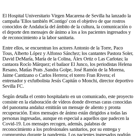
El Hospital Universitario Virgen Macarena de Sevilla ha lanzado la
campaña 'Ellos también #Contigo' con el objetivo de que rostros
conocidos de Andalucía del ámbito de la cultura, la comunicación o
el deporte den mensajes de ánimo a los a los pacientes ingresados y
de reconocimiento a la labor sanitaria.
Entre ellos, se encuentran los actores Antonio de la Torre, Paco
Tous, Alberto López y Alfonso Sánchez; los cantantes Pastora Soler,
David DeMaría, María de la Colina, Álex Ortiz o Las Carlotas; la
cantaora Rocío Márquez; el bailaor El Junco, los periodistas Helena
Resano, Matías Prats ,Sandra Golpe, José Ramón de la Morena,
Jaime Cantizano o Carlos Herrera; el torero Fran Rivera; el
entrenador y exfutbolista Jesús Capitán o Monchi, director deportivo
Sevilla FC.
Según detalla el centro hospitalario en un comunicado, este proyecto
consiste en la elaboración de vídeos donde diversas caras conocidas
del panorama andaluz emitirán un mensaje de aliento y pronta
recuperación. Estos mensajes de ánimo están dirigidos a todas las
personas ingresadas, aunque en especial a aquellos que padecen la
Covid-19. Los mensajes recogen, además, palabras de
reconocimiento a los profesionales sanitarios, por su entrega y
compromiso durante la pandemia. Los pacientes ingresados podrán