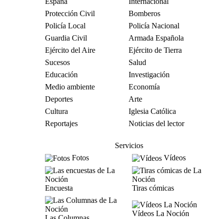
España
Internacional
Protección Civil
Bomberos
Policía Local
Policía Nacional
Guardia Civil
Armada Española
Ejército del Aire
Ejército de Tierra
Sucesos
Salud
Educación
Investigación
Medio ambiente
Economía
Deportes
Arte
Cultura
Iglesia Católica
Reportajes
Noticias del lector
Servicios
Fotos
Vídeos
Encuesta
Tiras cómicas
Vídeos La Noción
Las Columnas