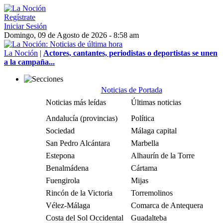
Regístrate
Iniciar Sesión
Domingo, 09 de Agosto de 2026 - 8:58 am
La Noción
|
Actores, cantantes, periodistas o deportistas se unen
a la campaña...
Noticias de Portada
Noticias más leídas
Últimas noticias
Andalucía (provincias)
Política
Sociedad
Málaga capital
San Pedro Alcántara
Marbella
Estepona
Alhaurín de la Torre
Benalmádena
Cártama
Fuengirola
Mijas
Rincón de la Victoria
Torremolinos
Vélez-Málaga
Comarca de Antequera
Costa del Sol Occidental
Guadalteba