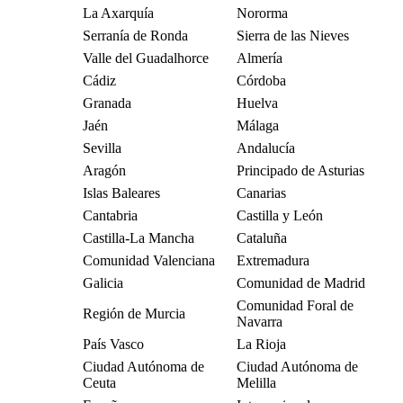
La Axarquía
Nororma
Serranía de Ronda
Sierra de las Nieves
Valle del Guadalhorce
Almería
Cádiz
Córdoba
Granada
Huelva
Jaén
Málaga
Sevilla
Andalucía
Aragón
Principado de Asturias
Islas Baleares
Canarias
Cantabria
Castilla y León
Castilla-La Mancha
Cataluña
Comunidad Valenciana
Extremadura
Galicia
Comunidad de Madrid
Comunidad Foral de
Región de Murcia
Navarra
País Vasco
La Rioja
Ciudad Autónoma de
Ciudad Autónoma de
Ceuta
Melilla