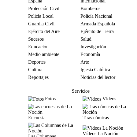
España
Internacional
Protección Civil
Bomberos
Policía Local
Policía Nacional
Guardia Civil
Armada Española
Ejército del Aire
Ejército de Tierra
Sucesos
Salud
Educación
Investigación
Medio ambiente
Economía
Deportes
Arte
Cultura
Iglesia Católica
Reportajes
Noticias del lector
Servicios
Fotos
Vídeos
Encuesta
Tiras cómicas
Vídeos La Noción
Las Columnas