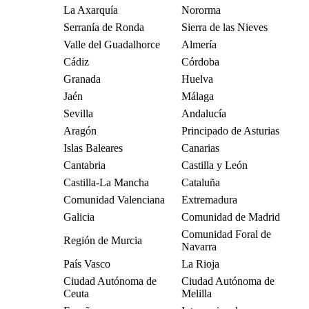
La Axarquía
Nororma
Serranía de Ronda
Sierra de las Nieves
Valle del Guadalhorce
Almería
Cádiz
Córdoba
Granada
Huelva
Jaén
Málaga
Sevilla
Andalucía
Aragón
Principado de Asturias
Islas Baleares
Canarias
Cantabria
Castilla y León
Castilla-La Mancha
Cataluña
Comunidad Valenciana
Extremadura
Galicia
Comunidad de Madrid
Comunidad Foral de
Región de Murcia
Navarra
País Vasco
La Rioja
Ciudad Autónoma de
Ciudad Autónoma de
Ceuta
Melilla