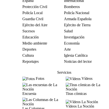
España
Internacional
Protección Civil
Bomberos
Policía Local
Policía Nacional
Guardia Civil
Armada Española
Ejército del Aire
Ejército de Tierra
Sucesos
Salud
Educación
Investigación
Medio ambiente
Economía
Deportes
Arte
Cultura
Iglesia Católica
Reportajes
Noticias del lector
Servicios
Fotos
Vídeos
Encuesta
Tiras cómicas
Vídeos La Noción
Las Columnas