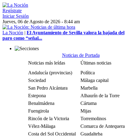
Regístrate
Iniciar Sesión
Jueves, 06 de Agosto de 2026 - 8:44 am
La Noción
|
El Ayuntamiento de Sevilla valora la bajada del
paro como “señal...
Noticias de Portada
Noticias más leídas
Últimas noticias
Andalucía (provincias)
Política
Sociedad
Málaga capital
San Pedro Alcántara
Marbella
Estepona
Alhaurín de la Torre
Benalmádena
Cártama
Fuengirola
Mijas
Rincón de la Victoria
Torremolinos
Vélez-Málaga
Comarca de Antequera
Costa del Sol Occidental
Guadalteba