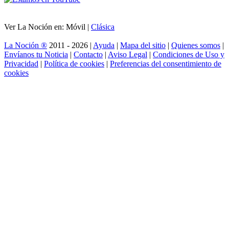
Ver La Noción en: Móvil |
Clásica
La Noción ®
2011 - 2026 |
Ayuda
|
Mapa del sitio
|
Quienes somos
|
Envíanos tu Noticia
|
Contacto
|
Aviso Legal
|
Condiciones de Uso y
Privacidad
|
Política de cookies
|
Preferencias del consentimiento de
cookies