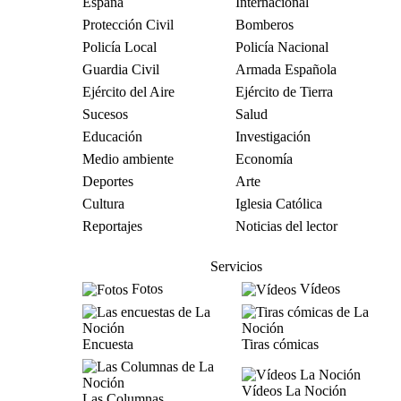
España
Internacional
Protección Civil
Bomberos
Policía Local
Policía Nacional
Guardia Civil
Armada Española
Ejército del Aire
Ejército de Tierra
Sucesos
Salud
Educación
Investigación
Medio ambiente
Economía
Deportes
Arte
Cultura
Iglesia Católica
Reportajes
Noticias del lector
Servicios
Fotos
Vídeos
Encuesta
Tiras cómicas
Vídeos La Noción
Las Columnas