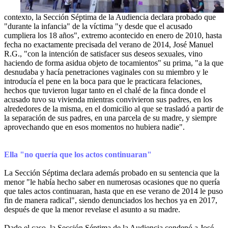
contexto, la Sección Séptima de la Audiencia declara probado que
"durante la infancia" de la víctima "y desde que el acusado
cumpliera los 18 años", extremo acontecido en enero de 2010, hasta
fecha no exactamente precisada del verano de 2014, José Manuel
R.G., "con la intención de satisfacer sus deseos sexuales, vino
haciendo de forma asidua objeto de tocamientos" su prima, "a la que
desnudaba y hacía penetraciones vaginales con su miembro y le
introducía el pene en la boca para que le practicara felaciones,
hechos que tuvieron lugar tanto en el chalé de la finca donde el
acusado tuvo su vivienda mientras convivieron sus padres, en los
alrededores de la misma, en el domicilio al que se trasladó a partir de
la separación de sus padres, en una parcela de su madre, y siempre
aprovechando que en esos momentos no hubiera nadie".
Ella "no quería que los actos continuaran"
La Sección Séptima declara además probado en su sentencia que la
menor "le había hecho saber en numerosas ocasiones que no quería
que tales actos continuaran, hasta que en ese verano de 2014 le puso
fin de manera radical", siendo denunciados los hechos ya en 2017,
después de que la menor revelase el asunto a su madre.
Dado el caso, la Sección Séptima de la Audiencia condenó a José