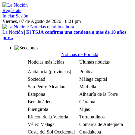
Regístrate
Iniciar Sesión
Viernes, 07 de Agosto de 2026 - 8:01 pm
La Noción
|
El TSJA confirma una condena a más de 10 años
por...
Noticias de Portada
Noticias más leídas
Últimas noticias
Andalucía (provincias)
Política
Sociedad
Málaga capital
San Pedro Alcántara
Marbella
Estepona
Alhaurín de la Torre
Benalmádena
Cártama
Fuengirola
Mijas
Rincón de la Victoria
Torremolinos
Vélez-Málaga
Comarca de Antequera
Costa del Sol Occidental
Guadalteba