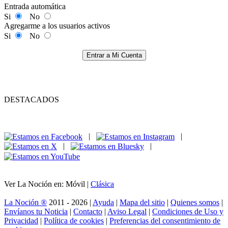
Entrada automática
Si
No
Agregarme a los usuarios activos
Si
No
Entrar a Mi Cuenta
DESTACADOS
|
|
|
|
Ver La Noción en: Móvil |
Clásica
La Noción ®
2011 - 2026 |
Ayuda
|
Mapa del sitio
|
Quienes somos
|
Envíanos tu Noticia
|
Contacto
|
Aviso Legal
|
Condiciones de Uso y
Privacidad
|
Política de cookies
|
Preferencias del consentimiento de