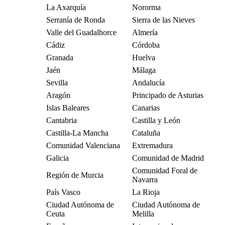
La Axarquía
Nororma
Serranía de Ronda
Sierra de las Nieves
Valle del Guadalhorce
Almería
Cádiz
Córdoba
Granada
Huelva
Jaén
Málaga
Sevilla
Andalucía
Aragón
Principado de Asturias
Islas Baleares
Canarias
Cantabria
Castilla y León
Castilla-La Mancha
Cataluña
Comunidad Valenciana
Extremadura
Galicia
Comunidad de Madrid
Comunidad Foral de
Región de Murcia
Navarra
País Vasco
La Rioja
Ciudad Autónoma de
Ciudad Autónoma de
Ceuta
Melilla