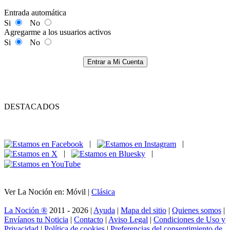
Entrada automática
Si
No
Agregarme a los usuarios activos
Si
No
Entrar a Mi Cuenta
DESTACADOS
|
|
|
|
Ver La Noción en: Móvil |
Clásica
La Noción ®
2011 - 2026 |
Ayuda
|
Mapa del sitio
|
Quienes somos
|
Envíanos tu Noticia
|
Contacto
|
Aviso Legal
|
Condiciones de Uso y
Privacidad
|
Política de cookies
|
Preferencias del consentimiento de