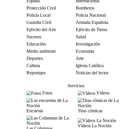
España
Internacional
Protección Civil
Bomberos
Policía Local
Policía Nacional
Guardia Civil
Armada Española
Ejército del Aire
Ejército de Tierra
Sucesos
Salud
Educación
Investigación
Medio ambiente
Economía
Deportes
Arte
Cultura
Iglesia Católica
Reportajes
Noticias del lector
Servicios
Fotos
Vídeos
Encuesta
Tiras cómicas
Vídeos La Noción
Las Columnas