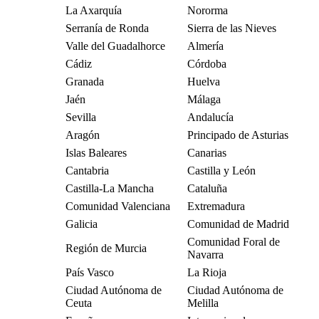
La Axarquía
Nororma
Serranía de Ronda
Sierra de las Nieves
Valle del Guadalhorce
Almería
Cádiz
Córdoba
Granada
Huelva
Jaén
Málaga
Sevilla
Andalucía
Aragón
Principado de Asturias
Islas Baleares
Canarias
Cantabria
Castilla y León
Castilla-La Mancha
Cataluña
Comunidad Valenciana
Extremadura
Galicia
Comunidad de Madrid
Comunidad Foral de
Región de Murcia
Navarra
País Vasco
La Rioja
Ciudad Autónoma de
Ciudad Autónoma de
Ceuta
Melilla