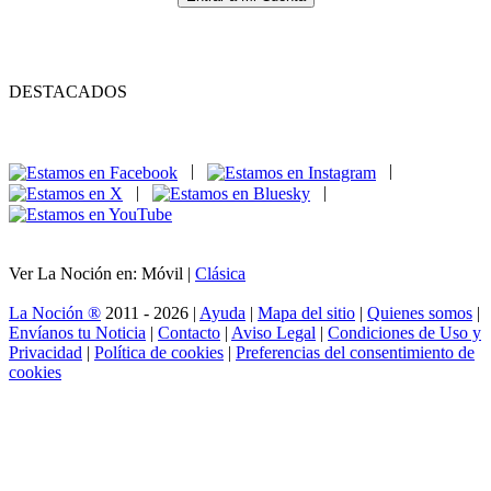
DESTACADOS
|
|
|
|
Ver La Noción en: Móvil |
Clásica
La Noción ®
2011 - 2026 |
Ayuda
|
Mapa del sitio
|
Quienes somos
|
Envíanos tu Noticia
|
Contacto
|
Aviso Legal
|
Condiciones de Uso y
Privacidad
|
Política de cookies
|
Preferencias del consentimiento de
cookies