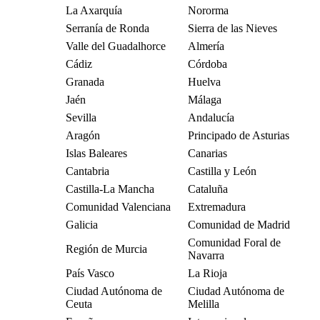
La Axarquía
Nororma
Serranía de Ronda
Sierra de las Nieves
Valle del Guadalhorce
Almería
Cádiz
Córdoba
Granada
Huelva
Jaén
Málaga
Sevilla
Andalucía
Aragón
Principado de Asturias
Islas Baleares
Canarias
Cantabria
Castilla y León
Castilla-La Mancha
Cataluña
Comunidad Valenciana
Extremadura
Galicia
Comunidad de Madrid
Comunidad Foral de
Región de Murcia
Navarra
País Vasco
La Rioja
Ciudad Autónoma de
Ciudad Autónoma de
Ceuta
Melilla