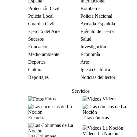
España
Internacional
Protección Civil
Bomberos
Policía Local
Policía Nacional
Guardia Civil
Armada Española
Ejército del Aire
Ejército de Tierra
Sucesos
Salud
Educación
Investigación
Medio ambiente
Economía
Deportes
Arte
Cultura
Iglesia Católica
Reportajes
Noticias del lector
Servicios
Fotos
Vídeos
Encuesta
Tiras cómicas
Vídeos La Noción
Las Columnas