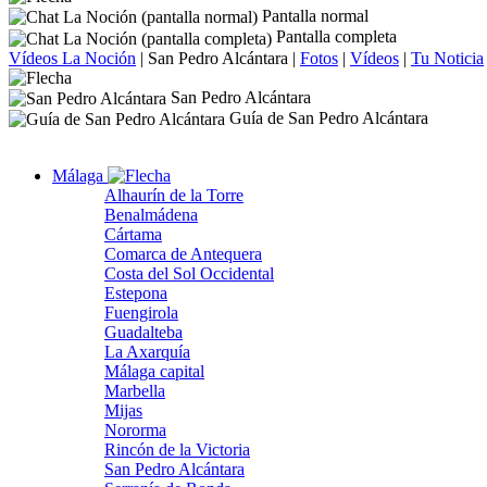
Pantalla normal
Pantalla completa
Vídeos La Noción
|
San Pedro Alcántara
|
Fotos
|
Vídeos
|
Tu Noticia
San Pedro Alcántara
Guía de San Pedro Alcántara
Málaga
Alhaurín de la Torre
Benalmádena
Cártama
Comarca de Antequera
Costa del Sol Occidental
Estepona
Fuengirola
Guadalteba
La Axarquía
Málaga capital
Marbella
Mijas
Nororma
Rincón de la Victoria
San Pedro Alcántara