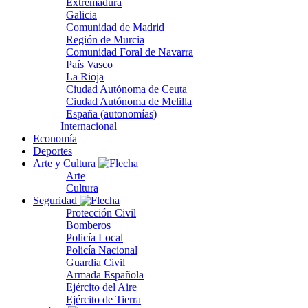
Extremadura
Galicia
Comunidad de Madrid
Región de Murcia
Comunidad Foral de Navarra
País Vasco
La Rioja
Ciudad Autónoma de Ceuta
Ciudad Autónoma de Melilla
España (autonomías)
Internacional
Economía
Deportes
Arte y Cultura
Arte
Cultura
Seguridad
Protección Civil
Bomberos
Policía Local
Policía Nacional
Guardia Civil
Armada Española
Ejército del Aire
Ejército de Tierra