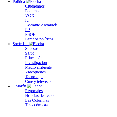
Política
Ciudadanos
Podemos
VOX
IU
Adelante Andalucía
PP
PSOE
Partidos políticos
Sociedad
Sucesos
Salud
Educación
Investigación
Medio ambiente
Videojuegos
Tecnología
Cine y televisión
Opinión
Reportajes
Noticias del lector
Las Columnas
Tiras cómicas