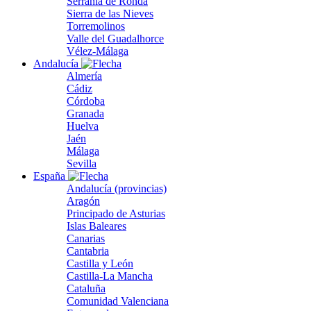
Serranía de Ronda
Sierra de las Nieves
Torremolinos
Valle del Guadalhorce
Vélez-Málaga
Andalucía
Almería
Cádiz
Córdoba
Granada
Huelva
Jaén
Málaga
Sevilla
España
Andalucía (provincias)
Aragón
Principado de Asturias
Islas Baleares
Canarias
Cantabria
Castilla y León
Castilla-La Mancha
Cataluña
Comunidad Valenciana