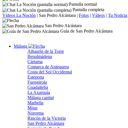
Pantalla normal
Pantalla completa
Vídeos La Noción
|
San Pedro Alcántara
|
Fotos
|
Vídeos
|
Tu Noticia
San Pedro Alcántara
Guía de San Pedro Alcántara
Málaga
Alhaurín de la Torre
Benalmádena
Cártama
Comarca de Antequera
Costa del Sol Occidental
Estepona
Fuengirola
Guadalteba
La Axarquía
Málaga capital
Marbella
Mijas
Nororma
Rincón de la Victoria
San Pedro Alcántara