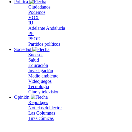
Política
Ciudadanos
Podemos
VOX
IU
Adelante Andalucía
PP
PSOE
Partidos políticos
Sociedad
Sucesos
Salud
Educación
Investigación
Medio ambiente
Videojuegos
Tecnología
Cine y televisión
Opinión
Reportajes
Noticias del lector
Las Columnas
Tiras cómicas