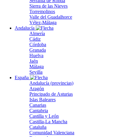
Serranía de Ronda
Sierra de las Nieves
Torremolinos
Valle del Guadalhorce
Vélez-Málaga
Andalucía
Almería
Cádiz
Córdoba
Granada
Huelva
Jaén
Málaga
Sevilla
España
Andalucía (provincias)
Aragón
Principado de Asturias
Islas Baleares
Canarias
Cantabria
Castilla y León
Castilla-La Mancha
Cataluña
Comunidad Valenciana