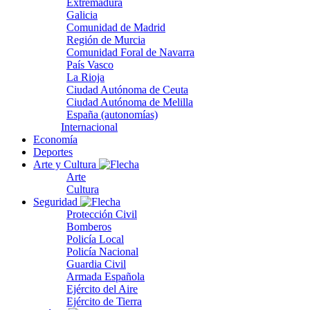
Extremadura
Galicia
Comunidad de Madrid
Región de Murcia
Comunidad Foral de Navarra
País Vasco
La Rioja
Ciudad Autónoma de Ceuta
Ciudad Autónoma de Melilla
España (autonomías)
Internacional
Economía
Deportes
Arte y Cultura
Arte
Cultura
Seguridad
Protección Civil
Bomberos
Policía Local
Policía Nacional
Guardia Civil
Armada Española
Ejército del Aire
Ejército de Tierra