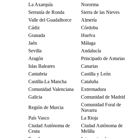
La Axarquía
Nororma
Serranía de Ronda
Sierra de las Nieves
Valle del Guadalhorce
Almería
Cádiz
Córdoba
Granada
Huelva
Jaén
Málaga
Sevilla
Andalucía
Aragón
Principado de Asturias
Islas Baleares
Canarias
Cantabria
Castilla y León
Castilla-La Mancha
Cataluña
Comunidad Valenciana
Extremadura
Galicia
Comunidad de Madrid
Comunidad Foral de
Región de Murcia
Navarra
País Vasco
La Rioja
Ciudad Autónoma de
Ciudad Autónoma de
Ceuta
Melilla