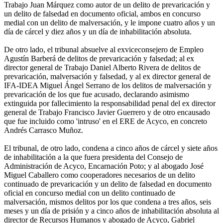
Trabajo Juan Márquez como autor de un delito de prevaricación y
un delito de falsedad en documento oficial, ambos en concurso
medial con un delito de malversación, y le impone cuatro años y un
día de cárcel y diez años y un día de inhabilitación absoluta.
De otro lado, el tribunal absuelve al exviceconsejero de Empleo
Agustín Barberá de delitos de prevaricación y falsedad; al ex
director general de Trabajo Daniel Alberto Rivera de delitos de
prevaricación, malversación y falsedad, y al ex director general de
IFA-IDEA Miguel Ángel Serrano de los delitos de malversación y
prevaricación de los que fue acusado, declarando asimismo
extinguida por fallecimiento la responsabilidad penal del ex director
general de Trabajo Francisco Javier Guerrero y de otro encausado
que fue incluido como 'intruso' en el ERE de Acyco, en concreto
Andrés Carrasco Muñoz.
El tribunal, de otro lado, condena a cinco años de cárcel y siete años
de inhabilitación a la que fuera presidenta del Consejo de
Administración de Acyco, Encarnación Poto; y al abogado José
Miguel Caballero como cooperadores necesarios de un delito
continuado de prevaricación y un delito de falsedad en documento
oficial en concurso medial con un delito continuado de
malversación, mismos delitos por los que condena a tres años, seis
meses y un día de prisión y a cinco años de inhabilitación absoluta al
director de Recursos Humanos y abogado de Acyco, Gabriel