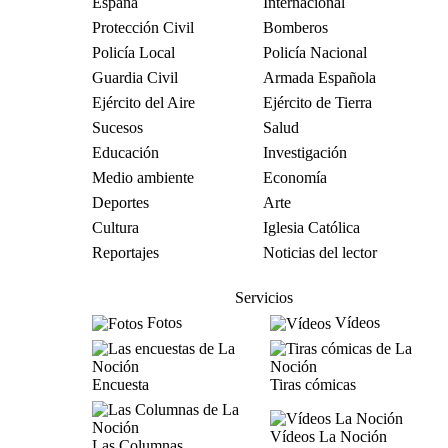
España
Internacional
Protección Civil
Bomberos
Policía Local
Policía Nacional
Guardia Civil
Armada Española
Ejército del Aire
Ejército de Tierra
Sucesos
Salud
Educación
Investigación
Medio ambiente
Economía
Deportes
Arte
Cultura
Iglesia Católica
Reportajes
Noticias del lector
Servicios
Fotos
Vídeos
Encuesta
Tiras cómicas
Vídeos La Noción
Las Columnas