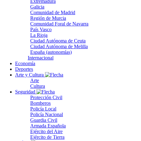
Extremadura
Galicia
Comunidad de Madrid
Región de Murcia
Comunidad Foral de Navarra
País Vasco
La Rioja
Ciudad Autónoma de Ceuta
Ciudad Autónoma de Melilla
España (autonomías)
Internacional
Economía
Deportes
Arte y Cultura
Arte
Cultura
Seguridad
Protección Civil
Bomberos
Policía Local
Policía Nacional
Guardia Civil
Armada Española
Ejército del Aire
Ejército de Tierra