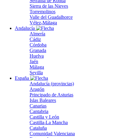
Serranía de Ronda
Sierra de las Nieves
Torremolinos
Valle del Guadalhorce
Vélez-Málaga
Andalucía
Almería
Cádiz
Córdoba
Granada
Huelva
Jaén
Málaga
Sevilla
España
Andalucía (provincias)
Aragón
Principado de Asturias
Islas Baleares
Canarias
Cantabria
Castilla y León
Castilla-La Mancha
Cataluña
Comunidad Valenciana