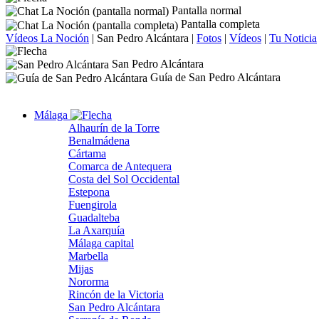
Pantalla normal
Pantalla completa
Vídeos La Noción
|
San Pedro Alcántara
|
Fotos
|
Vídeos
|
Tu Noticia
San Pedro Alcántara
Guía de San Pedro Alcántara
Málaga
Alhaurín de la Torre
Benalmádena
Cártama
Comarca de Antequera
Costa del Sol Occidental
Estepona
Fuengirola
Guadalteba
La Axarquía
Málaga capital
Marbella
Mijas
Nororma
Rincón de la Victoria
San Pedro Alcántara