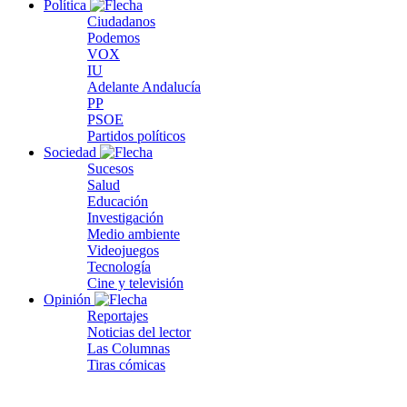
Política
Ciudadanos
Podemos
VOX
IU
Adelante Andalucía
PP
PSOE
Partidos políticos
Sociedad
Sucesos
Salud
Educación
Investigación
Medio ambiente
Videojuegos
Tecnología
Cine y televisión
Opinión
Reportajes
Noticias del lector
Las Columnas
Tiras cómicas