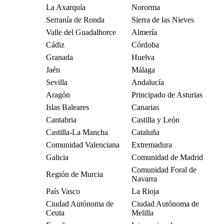
La Axarquía
Nororma
Serranía de Ronda
Sierra de las Nieves
Valle del Guadalhorce
Almería
Cádiz
Córdoba
Granada
Huelva
Jaén
Málaga
Sevilla
Andalucía
Aragón
Principado de Asturias
Islas Baleares
Canarias
Cantabria
Castilla y León
Castilla-La Mancha
Cataluña
Comunidad Valenciana
Extremadura
Galicia
Comunidad de Madrid
Comunidad Foral de
Región de Murcia
Navarra
País Vasco
La Rioja
Ciudad Autónoma de
Ciudad Autónoma de
Ceuta
Melilla