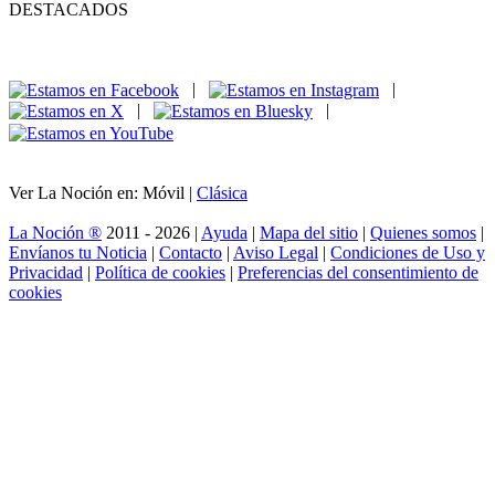
DESTACADOS
|
|
|
|
Ver La Noción en: Móvil |
Clásica
La Noción ®
2011 - 2026 |
Ayuda
|
Mapa del sitio
|
Quienes somos
|
Envíanos tu Noticia
|
Contacto
|
Aviso Legal
|
Condiciones de Uso y
Privacidad
|
Política de cookies
|
Preferencias del consentimiento de
cookies