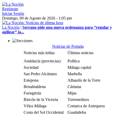
Regístrate
Iniciar Sesión
Domingo, 09 de Agosto de 2026 - 1:05 pm
La Noción
|
Serrano pide una nueva ordenanza para “regular y
agilizar” la...
Noticias de Portada
Noticias más leídas
Últimas noticias
Andalucía (provincias)
Política
Sociedad
Málaga capital
San Pedro Alcántara
Marbella
Estepona
Alhaurín de la Torre
Benalmádena
Cártama
Fuengirola
Mijas
Rincón de la Victoria
Torremolinos
Vélez-Málaga
Comarca de Antequera
Costa del Sol Occidental
Guadalteba