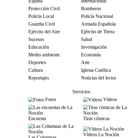
España
Internacional
Protección Civil
Bomberos
Policía Local
Policía Nacional
Guardia Civil
Armada Española
Ejército del Aire
Ejército de Tierra
Sucesos
Salud
Educación
Investigación
Medio ambiente
Economía
Deportes
Arte
Cultura
Iglesia Católica
Reportajes
Noticias del lector
Servicios
Fotos
Vídeos
Encuesta
Tiras cómicas
Vídeos La Noción
Las Columnas