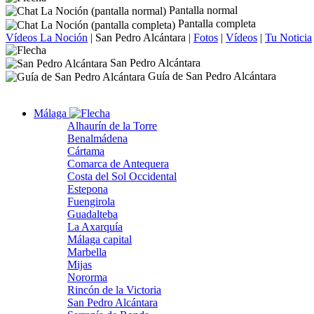
Pantalla normal
Pantalla completa
Vídeos La Noción
|
San Pedro Alcántara
|
Fotos
|
Vídeos
|
Tu Noticia
San Pedro Alcántara
Guía de San Pedro Alcántara
Málaga
Alhaurín de la Torre
Benalmádena
Cártama
Comarca de Antequera
Costa del Sol Occidental
Estepona
Fuengirola
Guadalteba
La Axarquía
Málaga capital
Marbella
Mijas
Nororma
Rincón de la Victoria
San Pedro Alcántara