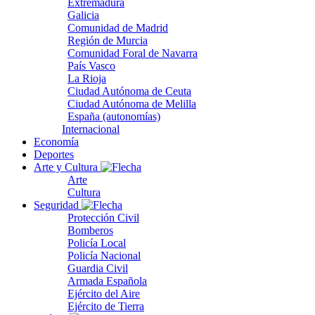
Extremadura
Galicia
Comunidad de Madrid
Región de Murcia
Comunidad Foral de Navarra
País Vasco
La Rioja
Ciudad Autónoma de Ceuta
Ciudad Autónoma de Melilla
España (autonomías)
Internacional
Economía
Deportes
Arte y Cultura
Arte
Cultura
Seguridad
Protección Civil
Bomberos
Policía Local
Policía Nacional
Guardia Civil
Armada Española
Ejército del Aire
Ejército de Tierra