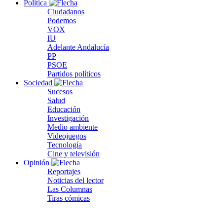
Política
Ciudadanos
Podemos
VOX
IU
Adelante Andalucía
PP
PSOE
Partidos políticos
Sociedad
Sucesos
Salud
Educación
Investigación
Medio ambiente
Videojuegos
Tecnología
Cine y televisión
Opinión
Reportajes
Noticias del lector
Las Columnas
Tiras cómicas