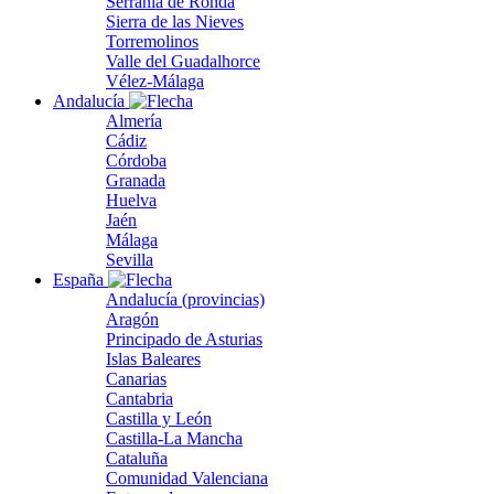
Serranía de Ronda
Sierra de las Nieves
Torremolinos
Valle del Guadalhorce
Vélez-Málaga
Andalucía
Almería
Cádiz
Córdoba
Granada
Huelva
Jaén
Málaga
Sevilla
España
Andalucía (provincias)
Aragón
Principado de Asturias
Islas Baleares
Canarias
Cantabria
Castilla y León
Castilla-La Mancha
Cataluña
Comunidad Valenciana