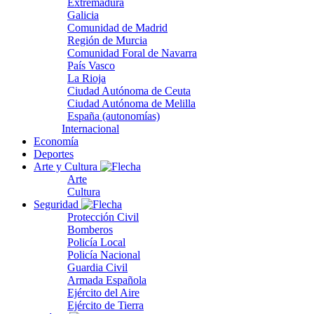
Extremadura
Galicia
Comunidad de Madrid
Región de Murcia
Comunidad Foral de Navarra
País Vasco
La Rioja
Ciudad Autónoma de Ceuta
Ciudad Autónoma de Melilla
España (autonomías)
Internacional
Economía
Deportes
Arte y Cultura
Arte
Cultura
Seguridad
Protección Civil
Bomberos
Policía Local
Policía Nacional
Guardia Civil
Armada Española
Ejército del Aire
Ejército de Tierra