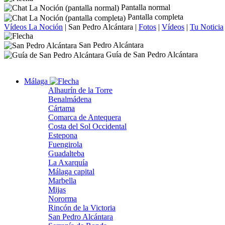
Pantalla normal
Pantalla completa
Vídeos La Noción
|
San Pedro Alcántara
|
Fotos
|
Vídeos
|
Tu Noticia
San Pedro Alcántara
Guía de San Pedro Alcántara
Málaga
Alhaurín de la Torre
Benalmádena
Cártama
Comarca de Antequera
Costa del Sol Occidental
Estepona
Fuengirola
Guadalteba
La Axarquía
Málaga capital
Marbella
Mijas
Nororma
Rincón de la Victoria
San Pedro Alcántara