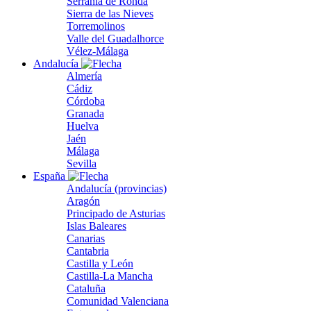
Serranía de Ronda
Sierra de las Nieves
Torremolinos
Valle del Guadalhorce
Vélez-Málaga
Andalucía
Almería
Cádiz
Córdoba
Granada
Huelva
Jaén
Málaga
Sevilla
España
Andalucía (provincias)
Aragón
Principado de Asturias
Islas Baleares
Canarias
Cantabria
Castilla y León
Castilla-La Mancha
Cataluña
Comunidad Valenciana