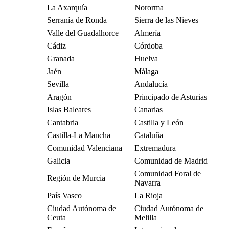
La Axarquía
Nororma
Serranía de Ronda
Sierra de las Nieves
Valle del Guadalhorce
Almería
Cádiz
Córdoba
Granada
Huelva
Jaén
Málaga
Sevilla
Andalucía
Aragón
Principado de Asturias
Islas Baleares
Canarias
Cantabria
Castilla y León
Castilla-La Mancha
Cataluña
Comunidad Valenciana
Extremadura
Galicia
Comunidad de Madrid
Comunidad Foral de
Región de Murcia
Navarra
País Vasco
La Rioja
Ciudad Autónoma de
Ciudad Autónoma de
Ceuta
Melilla