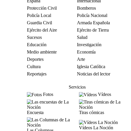
España
Internacional
Protección Civil
Bomberos
Policía Local
Policía Nacional
Guardia Civil
Armada Española
Ejército del Aire
Ejército de Tierra
Sucesos
Salud
Educación
Investigación
Medio ambiente
Economía
Deportes
Arte
Cultura
Iglesia Católica
Reportajes
Noticias del lector
Servicios
Fotos
Vídeos
Encuesta
Tiras cómicas
Vídeos La Noción
Las Columnas