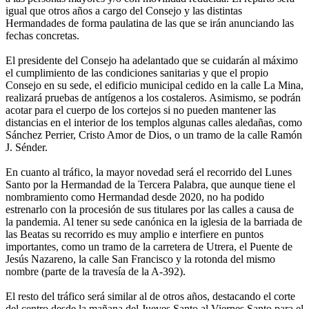
igual que otros años a cargo del Consejo y las distintas
Hermandades de forma paulatina de las que se irán anunciando las
fechas concretas.
El presidente del Consejo ha adelantado que se cuidarán al máximo
el cumplimiento de las condiciones sanitarias y que el propio
Consejo en su sede, el edificio municipal cedido en la calle La Mina,
realizará pruebas de antígenos a los costaleros. Asimismo, se podrán
acotar para el cuerpo de los cortejos si no pueden mantener las
distancias en el interior de los templos algunas calles aledañas, como
Sánchez Perrier, Cristo Amor de Dios, o un tramo de la calle Ramón
J. Sénder.
En cuanto al tráfico, la mayor novedad será el recorrido del Lunes
Santo por la Hermandad de la Tercera Palabra, que aunque tiene el
nombramiento como Hermandad desde 2020, no ha podido
estrenarlo con la procesión de sus titulares por las calles a causa de
la pandemia. Al tener su sede canónica en la iglesia de la barriada de
las Beatas su recorrido es muy amplio e interfiere en puntos
importantes, como un tramo de la carretera de Utrera, el Puente de
Jesús Nazareno, la calle San Francisco y la rotonda del mismo
nombre (parte de la travesía de la A-392).
El resto del tráfico será similar al de otros años, destacando el corte
del centro desde la mañana del Jueves Santo al Viernes Santo para el