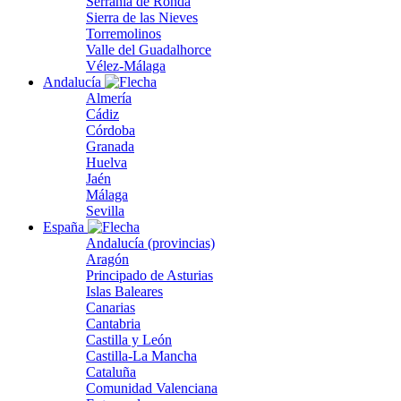
Serranía de Ronda
Sierra de las Nieves
Torremolinos
Valle del Guadalhorce
Vélez-Málaga
Andalucía
Almería
Cádiz
Córdoba
Granada
Huelva
Jaén
Málaga
Sevilla
España
Andalucía (provincias)
Aragón
Principado de Asturias
Islas Baleares
Canarias
Cantabria
Castilla y León
Castilla-La Mancha
Cataluña
Comunidad Valenciana