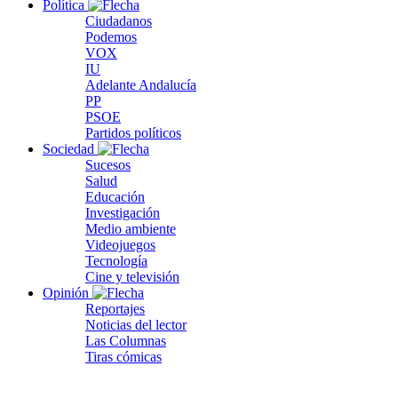
Política
Ciudadanos
Podemos
VOX
IU
Adelante Andalucía
PP
PSOE
Partidos políticos
Sociedad
Sucesos
Salud
Educación
Investigación
Medio ambiente
Videojuegos
Tecnología
Cine y televisión
Opinión
Reportajes
Noticias del lector
Las Columnas
Tiras cómicas