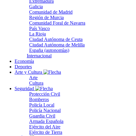
Extremadura
Galicia
Comunidad de Madrid
Región de Murcia
Comunidad Foral de Navarra
País Vasco
La Rioja
Ciudad Autónoma de Ceuta
Ciudad Autónoma de Melilla
España (autonomías)
Internacional
Economía
Deportes
Arte y Cultura
Arte
Cultura
Seguridad
Protección Civil
Bomberos
Policía Local
Policía Nacional
Guardia Civil
Armada Española
Ejército del Aire
Ejército de Tierra