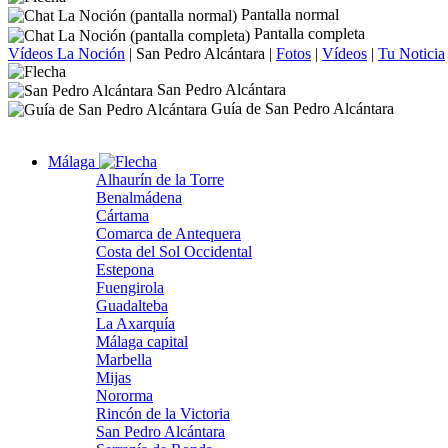
Pantalla normal
Pantalla completa
Vídeos La Noción
|
San Pedro Alcántara
|
Fotos
|
Vídeos
|
Tu Noticia
San Pedro Alcántara
Guía de San Pedro Alcántara
Málaga
Alhaurín de la Torre
Benalmádena
Cártama
Comarca de Antequera
Costa del Sol Occidental
Estepona
Fuengirola
Guadalteba
La Axarquía
Málaga capital
Marbella
Mijas
Nororma
Rincón de la Victoria
San Pedro Alcántara