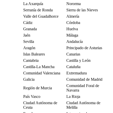
La Axarquía
Nororma
Serranía de Ronda
Sierra de las Nieves
Valle del Guadalhorce
Almería
Cádiz
Córdoba
Granada
Huelva
Jaén
Málaga
Sevilla
Andalucía
Aragón
Principado de Asturias
Islas Baleares
Canarias
Cantabria
Castilla y León
Castilla-La Mancha
Cataluña
Comunidad Valenciana
Extremadura
Galicia
Comunidad de Madrid
Comunidad Foral de
Región de Murcia
Navarra
País Vasco
La Rioja
Ciudad Autónoma de
Ciudad Autónoma de
Ceuta
Melilla