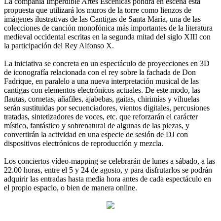
La compañía Imperdible Artes Escénicas pondrá en escena esta
propuesta que utilizará los muros de la torre como lienzos de
imágenes ilustrativas de las Cantigas de Santa María, una de las
colecciones de canción monofónica más importantes de la literatura
medieval occidental escritas en la segunda mitad del siglo XIII con
la participación del Rey Alfonso X.
La iniciativa se concreta en un espectáculo de proyecciones en 3D
de iconografía relacionada con el rey sobre la fachada de Don
Fadrique, en paralelo a una nueva interpretación musical de las
cantigas con elementos electrónicos actuales. De este modo, las
flautas, cornetas, añafiles, ajabebas, gaitas, chirimías y vihuelas
serán sustituidas por secuenciadores, vientos digitales, percusiones
tratadas, sintetizadores de voces, etc. que reforzarán el carácter
místico, fantástico y sobrenatural de algunas de las piezas, y
convertirán la actividad en una especie de sesión de DJ con
dispositivos electrónicos de reproducción y mezcla.
Los conciertos vídeo-mapping se celebrarán de lunes a sábado, a las
22.00 horas, entre el 5 y 24 de agosto, y para disfrutarlos se podrán
adquirir las entradas hasta media hora antes de cada espectáculo en
el propio espacio, o bien de manera online.