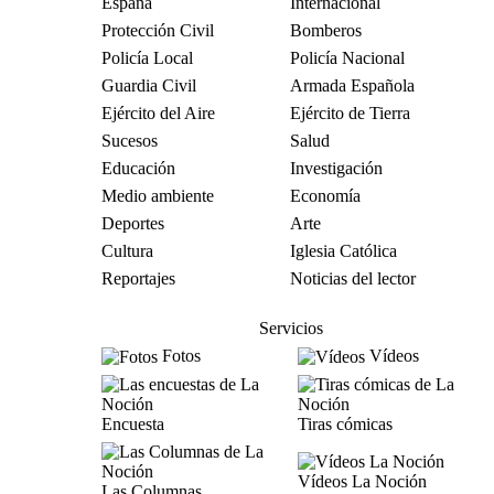
España
Internacional
Protección Civil
Bomberos
Policía Local
Policía Nacional
Guardia Civil
Armada Española
Ejército del Aire
Ejército de Tierra
Sucesos
Salud
Educación
Investigación
Medio ambiente
Economía
Deportes
Arte
Cultura
Iglesia Católica
Reportajes
Noticias del lector
Servicios
Fotos
Vídeos
Encuesta
Tiras cómicas
Vídeos La Noción
Las Columnas