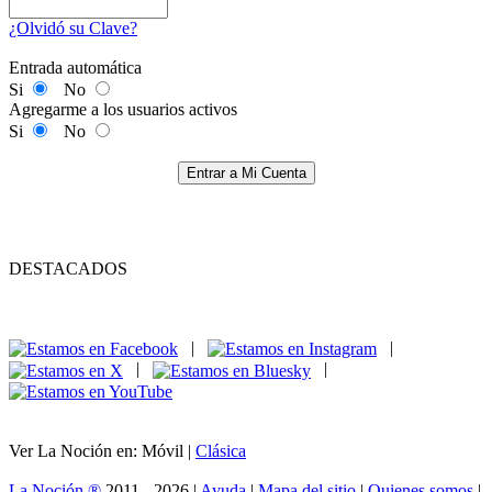
¿Olvidó su Clave?
Entrada automática
Si
No
Agregarme a los usuarios activos
Si
No
Entrar a Mi Cuenta
DESTACADOS
|
|
|
|
Ver La Noción en: Móvil |
Clásica
La Noción ®
2011 - 2026 |
Ayuda
|
Mapa del sitio
|
Quienes somos
|