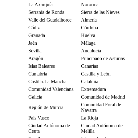
La Axarquía
Nororma
Serranía de Ronda
Sierra de las Nieves
Valle del Guadalhorce
Almería
Cádiz
Córdoba
Granada
Huelva
Jaén
Málaga
Sevilla
Andalucía
Aragón
Principado de Asturias
Islas Baleares
Canarias
Cantabria
Castilla y León
Castilla-La Mancha
Cataluña
Comunidad Valenciana
Extremadura
Galicia
Comunidad de Madrid
Comunidad Foral de
Región de Murcia
Navarra
País Vasco
La Rioja
Ciudad Autónoma de
Ciudad Autónoma de
Ceuta
Melilla