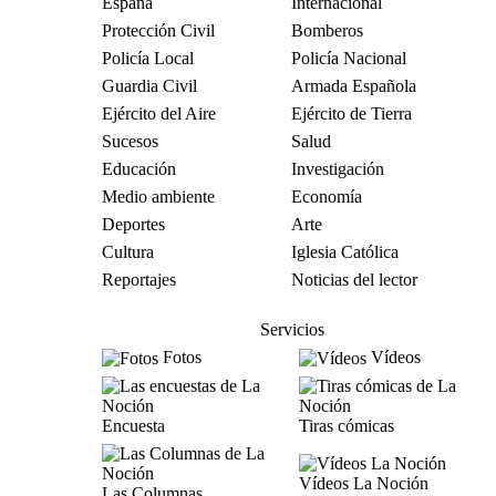
España
Internacional
Protección Civil
Bomberos
Policía Local
Policía Nacional
Guardia Civil
Armada Española
Ejército del Aire
Ejército de Tierra
Sucesos
Salud
Educación
Investigación
Medio ambiente
Economía
Deportes
Arte
Cultura
Iglesia Católica
Reportajes
Noticias del lector
Servicios
Fotos
Vídeos
Encuesta
Tiras cómicas
Vídeos La Noción
Las Columnas