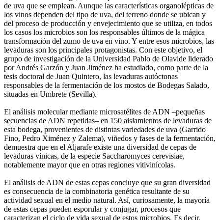
de uva que se emplean. Aunque las características organolépticas de
los vinos dependen del tipo de uva, del terreno donde se ubican y
del proceso de producción y envejecimiento que se utiliza, en todos
los casos los microbios son los responsables últimos de la mágica
transformación del zumo de uva en vino. Y entre esos microbios, las
levaduras son los principales protagonistas. Con este objetivo, el
grupo de investigación de la Universidad Pablo de Olavide liderado
por Andrés Garzón y Juan Jiménez ha estudiado, como parte de la
tesis doctoral de Juan Quintero, las levaduras autóctonas
responsables de la fermentación de los mostos de Bodegas Salado,
situadas en Umbrete (Sevilla).
El análisis molecular mediante microsatélites de ADN –pequeñas
secuencias de ADN repetidas– en 150 aislamientos de levaduras de
esta bodega, provenientes de distintas variedades de uva (Garrido
Fino, Pedro Ximénez y Zalema), viñedos y fases de la fermentación,
demuestra que en el Aljarafe existe una diversidad de cepas de
levaduras vínicas, de la especie Saccharomyces cerevisiae,
notablemente mayor que en otras regiones vitivinícolas.
El análisis de ADN de estas cepas concluye que su gran diversidad
es consecuencia de la combinatoria genética resultante de su
actividad sexual en el medio natural. Así, curiosamente, la mayoría
de estas cepas pueden esporular y conjugar, procesos que
caracterizan el ciclo de vida sexual de estos microbios. Es decir,