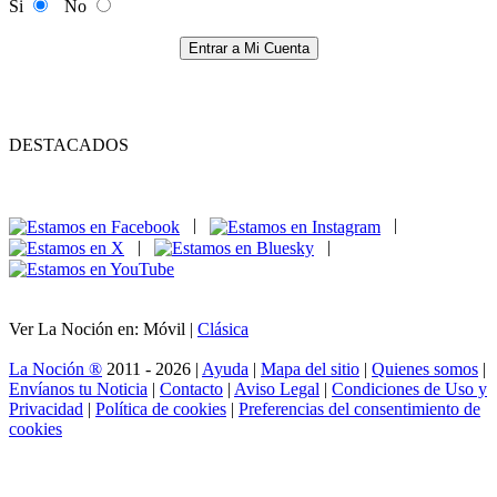
Si
No
Entrar a Mi Cuenta
DESTACADOS
|
|
|
|
Ver La Noción en: Móvil |
Clásica
La Noción ®
2011 - 2026 |
Ayuda
|
Mapa del sitio
|
Quienes somos
|
Envíanos tu Noticia
|
Contacto
|
Aviso Legal
|
Condiciones de Uso y
Privacidad
|
Política de cookies
|
Preferencias del consentimiento de
cookies