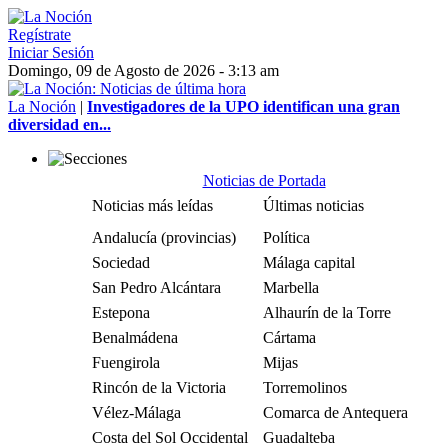
Regístrate
Iniciar Sesión
Domingo, 09 de Agosto de 2026 - 3:13 am
La Noción
|
Investigadores de la UPO identifican una gran
diversidad en...
Noticias de Portada
Noticias más leídas
Últimas noticias
Andalucía (provincias)
Política
Sociedad
Málaga capital
San Pedro Alcántara
Marbella
Estepona
Alhaurín de la Torre
Benalmádena
Cártama
Fuengirola
Mijas
Rincón de la Victoria
Torremolinos
Vélez-Málaga
Comarca de Antequera
Costa del Sol Occidental
Guadalteba