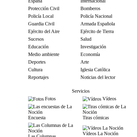
España
Internacional
Protección Civil
Bomberos
Policía Local
Policía Nacional
Guardia Civil
Armada Española
Ejército del Aire
Ejército de Tierra
Sucesos
Salud
Educación
Investigación
Medio ambiente
Economía
Deportes
Arte
Cultura
Iglesia Católica
Reportajes
Noticias del lector
Servicios
Fotos
Vídeos
Encuesta
Tiras cómicas
Vídeos La Noción
Las Columnas