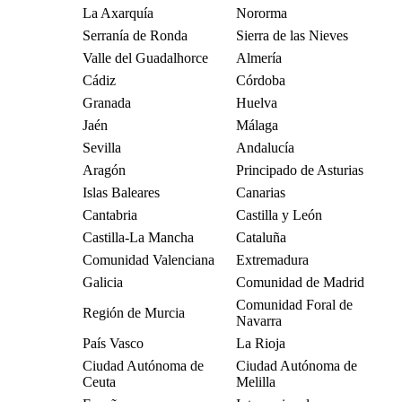
La Axarquía
Nororma
Serranía de Ronda
Sierra de las Nieves
Valle del Guadalhorce
Almería
Cádiz
Córdoba
Granada
Huelva
Jaén
Málaga
Sevilla
Andalucía
Aragón
Principado de Asturias
Islas Baleares
Canarias
Cantabria
Castilla y León
Castilla-La Mancha
Cataluña
Comunidad Valenciana
Extremadura
Galicia
Comunidad de Madrid
Comunidad Foral de
Región de Murcia
Navarra
País Vasco
La Rioja
Ciudad Autónoma de
Ciudad Autónoma de
Ceuta
Melilla