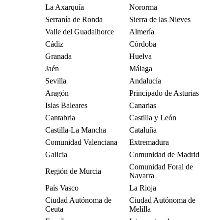
La Axarquía
Nororma
Serranía de Ronda
Sierra de las Nieves
Valle del Guadalhorce
Almería
Cádiz
Córdoba
Granada
Huelva
Jaén
Málaga
Sevilla
Andalucía
Aragón
Principado de Asturias
Islas Baleares
Canarias
Cantabria
Castilla y León
Castilla-La Mancha
Cataluña
Comunidad Valenciana
Extremadura
Galicia
Comunidad de Madrid
Comunidad Foral de
Región de Murcia
Navarra
País Vasco
La Rioja
Ciudad Autónoma de
Ciudad Autónoma de
Ceuta
Melilla