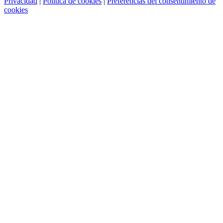
Privacidad
|
Política de cookies
|
Preferencias del consentimiento de
cookies