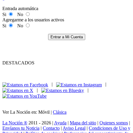
Entrada automática
Si
No
Agregarme a los usuarios activos
Si
No
Entrar a Mi Cuenta
DESTACADOS
|
|
|
|
Ver La Noción en: Móvil |
Clásica
La Noción ®
2011 - 2026 |
Ayuda
|
Mapa del sitio
|
Quienes somos
|
Envíanos tu Noticia
|
Contacto
|
Aviso Legal
|
Condiciones de Uso y