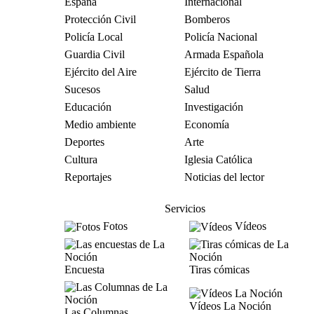
España
Internacional
Protección Civil
Bomberos
Policía Local
Policía Nacional
Guardia Civil
Armada Española
Ejército del Aire
Ejército de Tierra
Sucesos
Salud
Educación
Investigación
Medio ambiente
Economía
Deportes
Arte
Cultura
Iglesia Católica
Reportajes
Noticias del lector
Servicios
Fotos
Vídeos
Encuesta
Tiras cómicas
Vídeos La Noción
Las Columnas