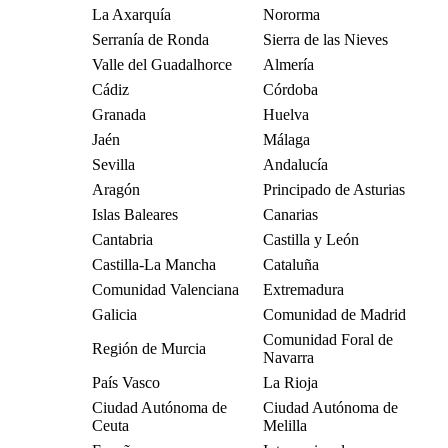
La Axarquía
Nororma
Serranía de Ronda
Sierra de las Nieves
Valle del Guadalhorce
Almería
Cádiz
Córdoba
Granada
Huelva
Jaén
Málaga
Sevilla
Andalucía
Aragón
Principado de Asturias
Islas Baleares
Canarias
Cantabria
Castilla y León
Castilla-La Mancha
Cataluña
Comunidad Valenciana
Extremadura
Galicia
Comunidad de Madrid
Comunidad Foral de
Región de Murcia
Navarra
País Vasco
La Rioja
Ciudad Autónoma de
Ciudad Autónoma de
Ceuta
Melilla