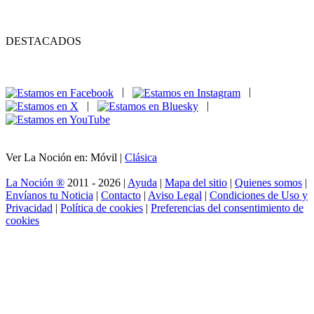
DESTACADOS
|
|
|
|
Ver La Noción en: Móvil |
Clásica
La Noción ®
2011 - 2026 |
Ayuda
|
Mapa del sitio
|
Quienes somos
|
Envíanos tu Noticia
|
Contacto
|
Aviso Legal
|
Condiciones de Uso y
Privacidad
|
Política de cookies
|
Preferencias del consentimiento de
cookies