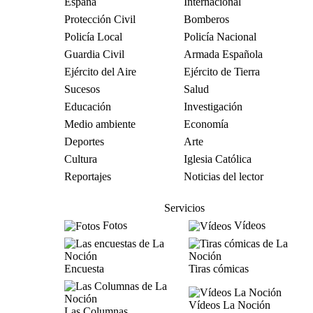
España
Internacional
Protección Civil
Bomberos
Policía Local
Policía Nacional
Guardia Civil
Armada Española
Ejército del Aire
Ejército de Tierra
Sucesos
Salud
Educación
Investigación
Medio ambiente
Economía
Deportes
Arte
Cultura
Iglesia Católica
Reportajes
Noticias del lector
Servicios
Fotos
Vídeos
Encuesta
Tiras cómicas
Vídeos La Noción
Las Columnas