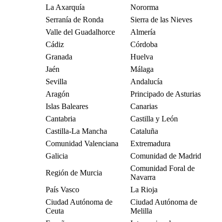
La Axarquía
Nororma
Serranía de Ronda
Sierra de las Nieves
Valle del Guadalhorce
Almería
Cádiz
Córdoba
Granada
Huelva
Jaén
Málaga
Sevilla
Andalucía
Aragón
Principado de Asturias
Islas Baleares
Canarias
Cantabria
Castilla y León
Castilla-La Mancha
Cataluña
Comunidad Valenciana
Extremadura
Galicia
Comunidad de Madrid
Comunidad Foral de
Región de Murcia
Navarra
País Vasco
La Rioja
Ciudad Autónoma de
Ciudad Autónoma de
Ceuta
Melilla