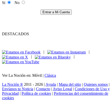
Si
No
Entrar a Mi Cuenta
DESTACADOS
|
|
|
|
Ver La Noción en: Móvil |
Clásica
La Noción ®
2011 - 2026 |
Ayuda
|
Mapa del sitio
|
Quienes somos
|
Envíanos tu Noticia
|
Contacto
|
Aviso Legal
|
Condiciones de Uso y
Privacidad
|
Política de cookies
|
Preferencias del consentimiento de
cookies