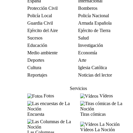
España
Internacional
Protección Civil
Bomberos
Policía Local
Policía Nacional
Guardia Civil
Armada Española
Ejército del Aire
Ejército de Tierra
Sucesos
Salud
Educación
Investigación
Medio ambiente
Economía
Deportes
Arte
Cultura
Iglesia Católica
Reportajes
Noticias del lector
Servicios
Fotos
Vídeos
Encuesta
Tiras cómicas
Vídeos La Noción
Las Columnas