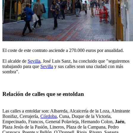
El coste de este contrato asciende a 270.000 euros por anualidad.
El alcalde de
Sevilla
, José Luis Sanz, ha concluido que "seguiremos
trabajando para que
Sevilla
y sus calles sean una ciudad con más
sombra".
Relación de calles que se entoldan
Las calles a entoldar son: Albareda, Alcaicería de la Loza, Almirante
Bonifaz, Cerrajería,
Córdoba
, Cuna, Duque de la Victoria,
Empecinado, Francos, General Polavieja, Hernando Colon,
Jaén
,
Plaza Jesús de la Pasión, Lineros, Plaza de la Campana, Pedro
Caravaca, Puente y Pellón, O´Donnell, Rioja, Rivero, Sagasta,