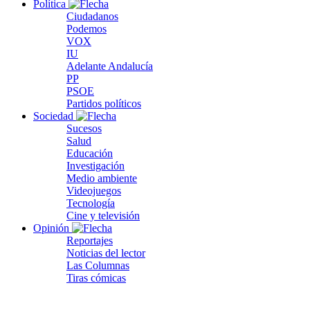
Política
Ciudadanos
Podemos
VOX
IU
Adelante Andalucía
PP
PSOE
Partidos políticos
Sociedad
Sucesos
Salud
Educación
Investigación
Medio ambiente
Videojuegos
Tecnología
Cine y televisión
Opinión
Reportajes
Noticias del lector
Las Columnas
Tiras cómicas