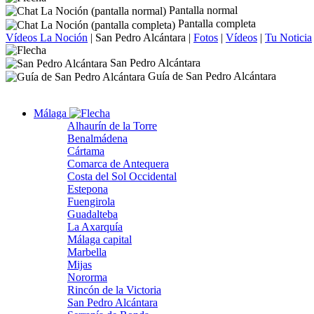
Pantalla normal
Pantalla completa
Vídeos La Noción
|
San Pedro Alcántara
|
Fotos
|
Vídeos
|
Tu Noticia
San Pedro Alcántara
Guía de San Pedro Alcántara
Málaga
Alhaurín de la Torre
Benalmádena
Cártama
Comarca de Antequera
Costa del Sol Occidental
Estepona
Fuengirola
Guadalteba
La Axarquía
Málaga capital
Marbella
Mijas
Nororma
Rincón de la Victoria
San Pedro Alcántara