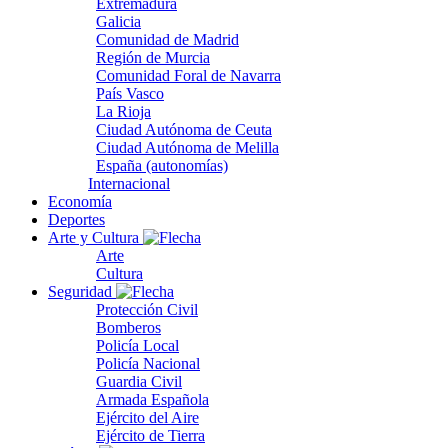
Extremadura
Galicia
Comunidad de Madrid
Región de Murcia
Comunidad Foral de Navarra
País Vasco
La Rioja
Ciudad Autónoma de Ceuta
Ciudad Autónoma de Melilla
España (autonomías)
Internacional
Economía
Deportes
Arte y Cultura
Arte
Cultura
Seguridad
Protección Civil
Bomberos
Policía Local
Policía Nacional
Guardia Civil
Armada Española
Ejército del Aire
Ejército de Tierra