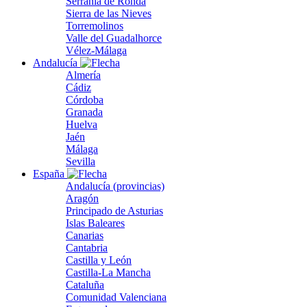
Serranía de Ronda
Sierra de las Nieves
Torremolinos
Valle del Guadalhorce
Vélez-Málaga
Andalucía
Almería
Cádiz
Córdoba
Granada
Huelva
Jaén
Málaga
Sevilla
España
Andalucía (provincias)
Aragón
Principado de Asturias
Islas Baleares
Canarias
Cantabria
Castilla y León
Castilla-La Mancha
Cataluña
Comunidad Valenciana