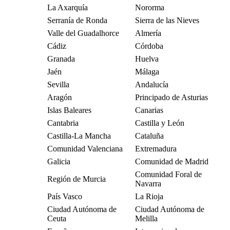
La Axarquía
Nororma
Serranía de Ronda
Sierra de las Nieves
Valle del Guadalhorce
Almería
Cádiz
Córdoba
Granada
Huelva
Jaén
Málaga
Sevilla
Andalucía
Aragón
Principado de Asturias
Islas Baleares
Canarias
Cantabria
Castilla y León
Castilla-La Mancha
Cataluña
Comunidad Valenciana
Extremadura
Galicia
Comunidad de Madrid
Comunidad Foral de
Región de Murcia
Navarra
País Vasco
La Rioja
Ciudad Autónoma de
Ciudad Autónoma de
Ceuta
Melilla