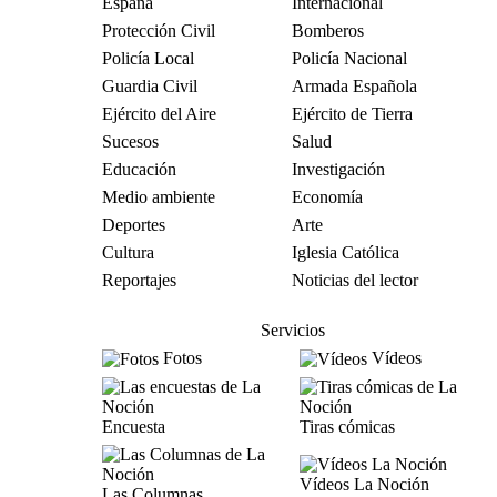
España
Internacional
Protección Civil
Bomberos
Policía Local
Policía Nacional
Guardia Civil
Armada Española
Ejército del Aire
Ejército de Tierra
Sucesos
Salud
Educación
Investigación
Medio ambiente
Economía
Deportes
Arte
Cultura
Iglesia Católica
Reportajes
Noticias del lector
Servicios
Fotos
Vídeos
Encuesta
Tiras cómicas
Vídeos La Noción
Las Columnas