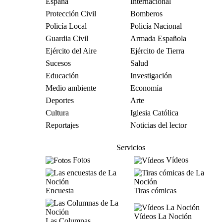
España
Internacional
Protección Civil
Bomberos
Policía Local
Policía Nacional
Guardia Civil
Armada Española
Ejército del Aire
Ejército de Tierra
Sucesos
Salud
Educación
Investigación
Medio ambiente
Economía
Deportes
Arte
Cultura
Iglesia Católica
Reportajes
Noticias del lector
Servicios
Fotos
Vídeos
Encuesta
Tiras cómicas
Vídeos La Noción
Las Columnas