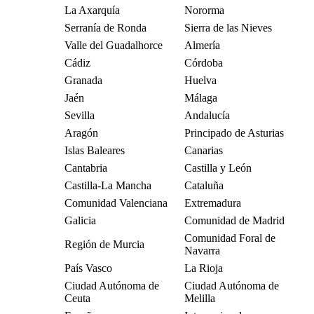
La Axarquía
Nororma
Serranía de Ronda
Sierra de las Nieves
Valle del Guadalhorce
Almería
Cádiz
Córdoba
Granada
Huelva
Jaén
Málaga
Sevilla
Andalucía
Aragón
Principado de Asturias
Islas Baleares
Canarias
Cantabria
Castilla y León
Castilla-La Mancha
Cataluña
Comunidad Valenciana
Extremadura
Galicia
Comunidad de Madrid
Comunidad Foral de
Región de Murcia
Navarra
País Vasco
La Rioja
Ciudad Autónoma de
Ciudad Autónoma de
Ceuta
Melilla