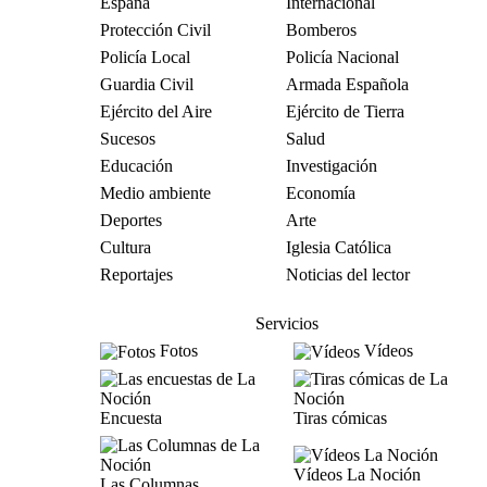
España
Internacional
Protección Civil
Bomberos
Policía Local
Policía Nacional
Guardia Civil
Armada Española
Ejército del Aire
Ejército de Tierra
Sucesos
Salud
Educación
Investigación
Medio ambiente
Economía
Deportes
Arte
Cultura
Iglesia Católica
Reportajes
Noticias del lector
Servicios
Fotos
Vídeos
Encuesta
Tiras cómicas
Vídeos La Noción
Las Columnas