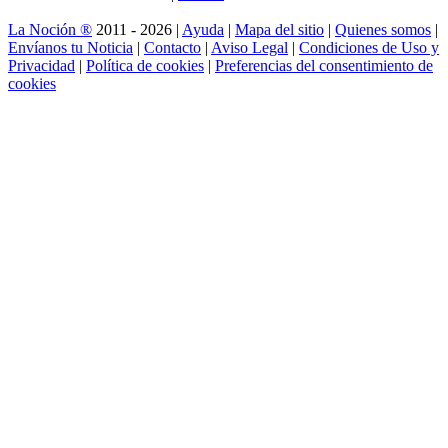
La Noción ®
2011 - 2026 |
Ayuda
|
Mapa del sitio
|
Quienes somos
|
Envíanos tu Noticia
|
Contacto
|
Aviso Legal
|
Condiciones de Uso y
Privacidad
|
Política de cookies
|
Preferencias del consentimiento de
cookies