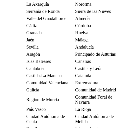
La Axarquía
Nororma
Serranía de Ronda
Sierra de las Nieves
Valle del Guadalhorce
Almería
Cádiz
Córdoba
Granada
Huelva
Jaén
Málaga
Sevilla
Andalucía
Aragón
Principado de Asturias
Islas Baleares
Canarias
Cantabria
Castilla y León
Castilla-La Mancha
Cataluña
Comunidad Valenciana
Extremadura
Galicia
Comunidad de Madrid
Comunidad Foral de
Región de Murcia
Navarra
País Vasco
La Rioja
Ciudad Autónoma de
Ciudad Autónoma de
Ceuta
Melilla