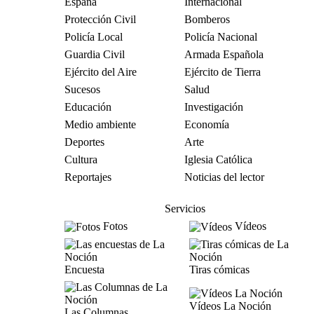
España
Internacional
Protección Civil
Bomberos
Policía Local
Policía Nacional
Guardia Civil
Armada Española
Ejército del Aire
Ejército de Tierra
Sucesos
Salud
Educación
Investigación
Medio ambiente
Economía
Deportes
Arte
Cultura
Iglesia Católica
Reportajes
Noticias del lector
Servicios
Fotos
Vídeos
Encuesta
Tiras cómicas
Vídeos La Noción
Las Columnas