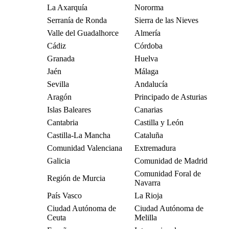
La Axarquía
Nororma
Serranía de Ronda
Sierra de las Nieves
Valle del Guadalhorce
Almería
Cádiz
Córdoba
Granada
Huelva
Jaén
Málaga
Sevilla
Andalucía
Aragón
Principado de Asturias
Islas Baleares
Canarias
Cantabria
Castilla y León
Castilla-La Mancha
Cataluña
Comunidad Valenciana
Extremadura
Galicia
Comunidad de Madrid
Comunidad Foral de
Región de Murcia
Navarra
País Vasco
La Rioja
Ciudad Autónoma de
Ciudad Autónoma de
Ceuta
Melilla