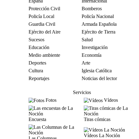
España
Internacional
Protección Civil
Bomberos
Policía Local
Policía Nacional
Guardia Civil
Armada Española
Ejército del Aire
Ejército de Tierra
Sucesos
Salud
Educación
Investigación
Medio ambiente
Economía
Deportes
Arte
Cultura
Iglesia Católica
Reportajes
Noticias del lector
Servicios
Fotos
Vídeos
Encuesta
Tiras cómicas
Vídeos La Noción
Las Columnas