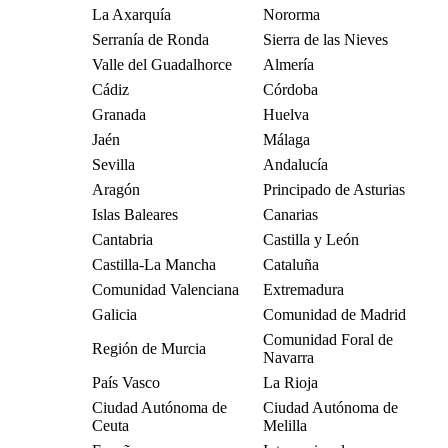
La Axarquía
Nororma
Serranía de Ronda
Sierra de las Nieves
Valle del Guadalhorce
Almería
Cádiz
Córdoba
Granada
Huelva
Jaén
Málaga
Sevilla
Andalucía
Aragón
Principado de Asturias
Islas Baleares
Canarias
Cantabria
Castilla y León
Castilla-La Mancha
Cataluña
Comunidad Valenciana
Extremadura
Galicia
Comunidad de Madrid
Comunidad Foral de
Región de Murcia
Navarra
País Vasco
La Rioja
Ciudad Autónoma de
Ciudad Autónoma de
Ceuta
Melilla