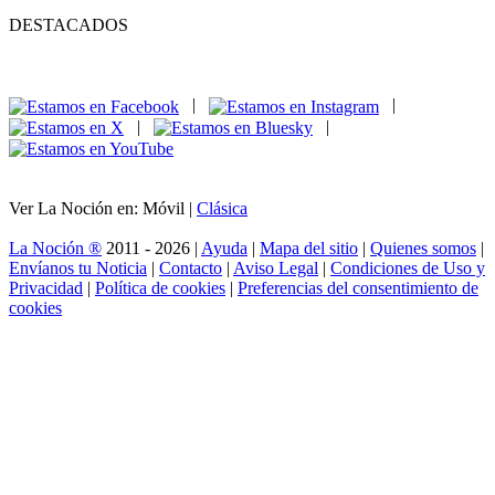
DESTACADOS
|
|
|
|
Ver La Noción en: Móvil |
Clásica
La Noción ®
2011 - 2026 |
Ayuda
|
Mapa del sitio
|
Quienes somos
|
Envíanos tu Noticia
|
Contacto
|
Aviso Legal
|
Condiciones de Uso y
Privacidad
|
Política de cookies
|
Preferencias del consentimiento de
cookies