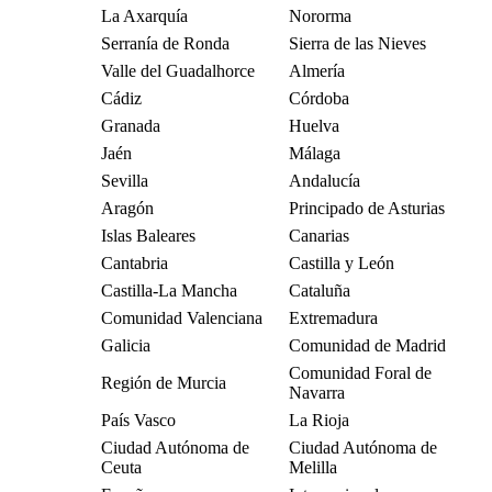
La Axarquía
Nororma
Serranía de Ronda
Sierra de las Nieves
Valle del Guadalhorce
Almería
Cádiz
Córdoba
Granada
Huelva
Jaén
Málaga
Sevilla
Andalucía
Aragón
Principado de Asturias
Islas Baleares
Canarias
Cantabria
Castilla y León
Castilla-La Mancha
Cataluña
Comunidad Valenciana
Extremadura
Galicia
Comunidad de Madrid
Comunidad Foral de
Región de Murcia
Navarra
País Vasco
La Rioja
Ciudad Autónoma de
Ciudad Autónoma de
Ceuta
Melilla