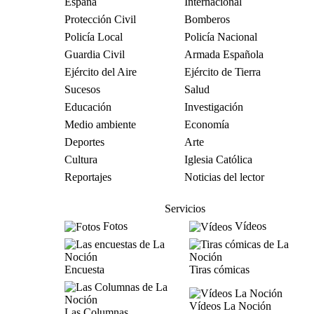
España
Internacional
Protección Civil
Bomberos
Policía Local
Policía Nacional
Guardia Civil
Armada Española
Ejército del Aire
Ejército de Tierra
Sucesos
Salud
Educación
Investigación
Medio ambiente
Economía
Deportes
Arte
Cultura
Iglesia Católica
Reportajes
Noticias del lector
Servicios
Fotos
Vídeos
Encuesta
Tiras cómicas
Vídeos La Noción
Las Columnas