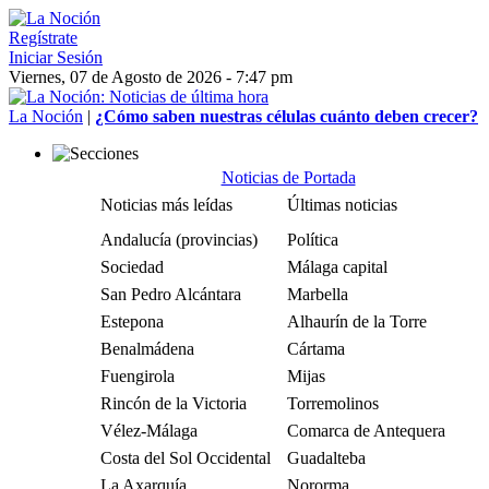
Regístrate
Iniciar Sesión
Viernes, 07 de Agosto de 2026 - 7:47 pm
La Noción
|
¿Cómo saben nuestras células cuánto deben crecer?
Noticias de Portada
Noticias más leídas
Últimas noticias
Andalucía (provincias)
Política
Sociedad
Málaga capital
San Pedro Alcántara
Marbella
Estepona
Alhaurín de la Torre
Benalmádena
Cártama
Fuengirola
Mijas
Rincón de la Victoria
Torremolinos
Vélez-Málaga
Comarca de Antequera
Costa del Sol Occidental
Guadalteba
La Axarquía
Nororma