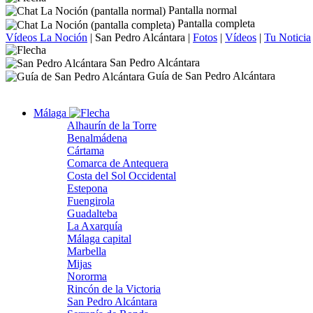
Pantalla normal
Pantalla completa
Vídeos La Noción
|
San Pedro Alcántara
|
Fotos
|
Vídeos
|
Tu Noticia
San Pedro Alcántara
Guía de San Pedro Alcántara
Málaga
Alhaurín de la Torre
Benalmádena
Cártama
Comarca de Antequera
Costa del Sol Occidental
Estepona
Fuengirola
Guadalteba
La Axarquía
Málaga capital
Marbella
Mijas
Nororma
Rincón de la Victoria
San Pedro Alcántara