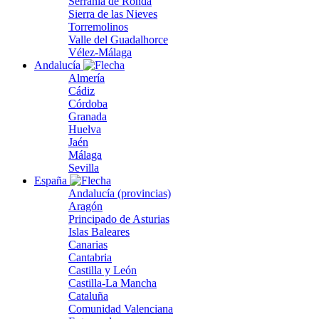
Serranía de Ronda
Sierra de las Nieves
Torremolinos
Valle del Guadalhorce
Vélez-Málaga
Andalucía
Almería
Cádiz
Córdoba
Granada
Huelva
Jaén
Málaga
Sevilla
España
Andalucía (provincias)
Aragón
Principado de Asturias
Islas Baleares
Canarias
Cantabria
Castilla y León
Castilla-La Mancha
Cataluña
Comunidad Valenciana