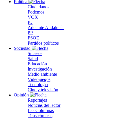
Política
Ciudadanos
Podemos
VOX
IU
Adelante Andalucía
PP
PSOE
Partidos políticos
Sociedad
Sucesos
Salud
Educación
Investigación
Medio ambiente
Videojuegos
Tecnología
Cine y televisión
Opinión
Reportajes
Noticias del lector
Las Columnas
Tiras cómicas