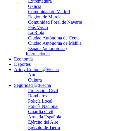
Extremadura
Galicia
Comunidad de Madrid
Región de Murcia
Comunidad Foral de Navarra
País Vasco
La Rioja
Ciudad Autónoma de Ceuta
Ciudad Autónoma de Melilla
España (autonomías)
Internacional
Economía
Deportes
Arte y Cultura
Arte
Cultura
Seguridad
Protección Civil
Bomberos
Policía Local
Policía Nacional
Guardia Civil
Armada Española
Ejército del Aire
Ejército de Tierra