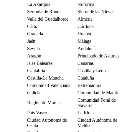
La Axarquía
Nororma
Serranía de Ronda
Sierra de las Nieves
Valle del Guadalhorce
Almería
Cádiz
Córdoba
Granada
Huelva
Jaén
Málaga
Sevilla
Andalucía
Aragón
Principado de Asturias
Islas Baleares
Canarias
Cantabria
Castilla y León
Castilla-La Mancha
Cataluña
Comunidad Valenciana
Extremadura
Galicia
Comunidad de Madrid
Comunidad Foral de
Región de Murcia
Navarra
País Vasco
La Rioja
Ciudad Autónoma de
Ciudad Autónoma de
Ceuta
Melilla