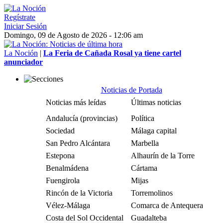
Regístrate
Iniciar Sesión
Domingo, 09 de Agosto de 2026 - 12:06 am
La Noción
|
La Feria de Cañada Rosal ya tiene cartel
anunciador
Noticias de Portada
Noticias más leídas
Últimas noticias
Andalucía (provincias)
Política
Sociedad
Málaga capital
San Pedro Alcántara
Marbella
Estepona
Alhaurín de la Torre
Benalmádena
Cártama
Fuengirola
Mijas
Rincón de la Victoria
Torremolinos
Vélez-Málaga
Comarca de Antequera
Costa del Sol Occidental
Guadalteba