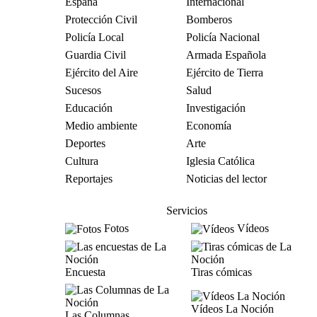
España
Internacional
Protección Civil
Bomberos
Policía Local
Policía Nacional
Guardia Civil
Armada Española
Ejército del Aire
Ejército de Tierra
Sucesos
Salud
Educación
Investigación
Medio ambiente
Economía
Deportes
Arte
Cultura
Iglesia Católica
Reportajes
Noticias del lector
Servicios
Fotos
Vídeos
Encuesta
Tiras cómicas
Vídeos La Noción
Las Columnas