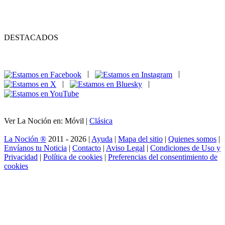
DESTACADOS
|
|
|
|
Ver La Noción en: Móvil |
Clásica
La Noción ®
2011 - 2026 |
Ayuda
|
Mapa del sitio
|
Quienes somos
|
Envíanos tu Noticia
|
Contacto
|
Aviso Legal
|
Condiciones de Uso y
Privacidad
|
Política de cookies
|
Preferencias del consentimiento de
cookies