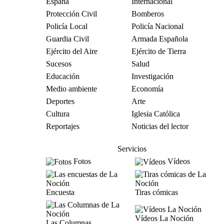
España
Internacional
Protección Civil
Bomberos
Policía Local
Policía Nacional
Guardia Civil
Armada Española
Ejército del Aire
Ejército de Tierra
Sucesos
Salud
Educación
Investigación
Medio ambiente
Economía
Deportes
Arte
Cultura
Iglesia Católica
Reportajes
Noticias del lector
Servicios
Fotos
Vídeos
Encuesta
Tiras cómicas
Vídeos La Noción
Las Columnas