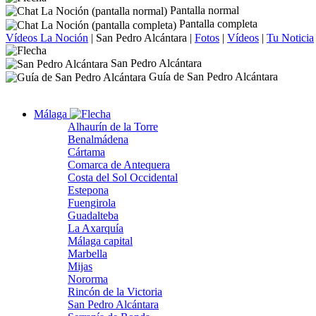
Pantalla normal
Pantalla completa
Vídeos La Noción
|
San Pedro Alcántara
|
Fotos
|
Vídeos
|
Tu Noticia
San Pedro Alcántara
Guía de San Pedro Alcántara
Málaga
Alhaurín de la Torre
Benalmádena
Cártama
Comarca de Antequera
Costa del Sol Occidental
Estepona
Fuengirola
Guadalteba
La Axarquía
Málaga capital
Marbella
Mijas
Nororma
Rincón de la Victoria
San Pedro Alcántara