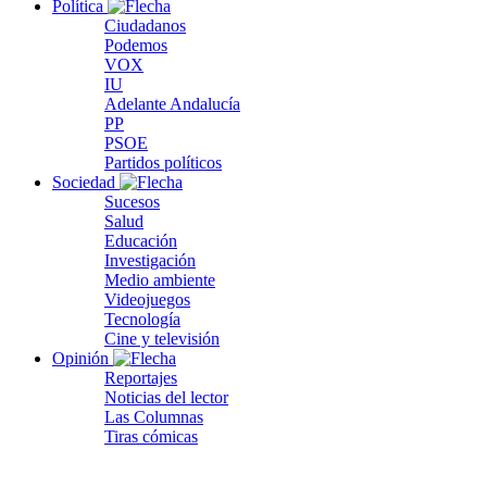
Política
Ciudadanos
Podemos
VOX
IU
Adelante Andalucía
PP
PSOE
Partidos políticos
Sociedad
Sucesos
Salud
Educación
Investigación
Medio ambiente
Videojuegos
Tecnología
Cine y televisión
Opinión
Reportajes
Noticias del lector
Las Columnas
Tiras cómicas