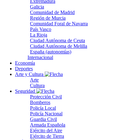
Extremadura
Galicia
Comunidad de Madrid
Región de Murcia
Comunidad Foral de Navarra
País Vasco
La Rioja
Ciudad Autónoma de Ceuta
Ciudad Autónoma de Melilla
España (autonomías)
Internacional
Economía
Deportes
Arte y Cultura
Arte
Cultura
Seguridad
Protección Civil
Bomberos
Policía Local
Policía Nacional
Guardia Civil
Armada Española
Ejército del Aire
Ejército de Tierra