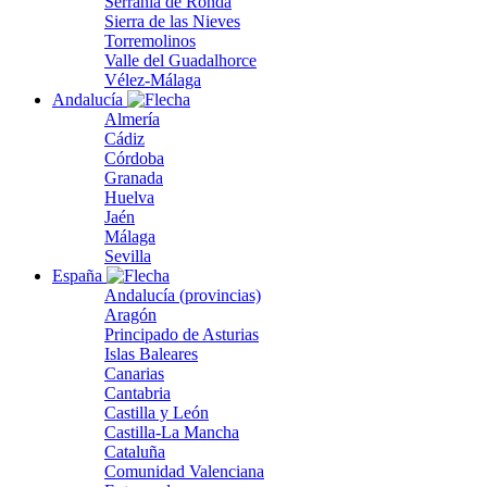
Serranía de Ronda
Sierra de las Nieves
Torremolinos
Valle del Guadalhorce
Vélez-Málaga
Andalucía
Almería
Cádiz
Córdoba
Granada
Huelva
Jaén
Málaga
Sevilla
España
Andalucía (provincias)
Aragón
Principado de Asturias
Islas Baleares
Canarias
Cantabria
Castilla y León
Castilla-La Mancha
Cataluña
Comunidad Valenciana